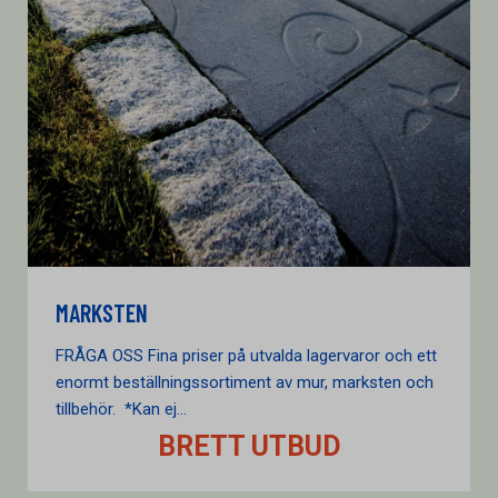
MARKSTEN
FRÅGA OSS Fina priser på utvalda lagervaror och ett
enormt beställningssortiment av mur, marksten och
tillbehör. *Kan ej...
BRETT UTBUD