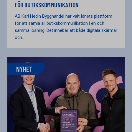
FÖR BUTIKSKOMMUNIKATION
AB Karl Hedin Bygghandel har valt Idnets plattform
för att samla all butikskommunikation i en och
samma lösning. Det innebär att både digitala skärmar
och...
NYHET