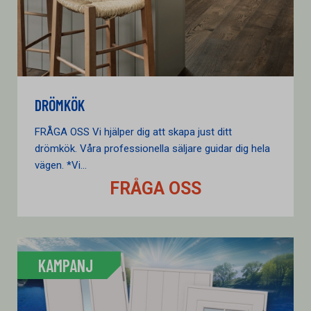
DRÖMKÖK
FRÅGA OSS Vi hjälper dig att skapa just ditt
drömkök. Våra professionella säljare guidar dig hela
vägen. *Vi...
FRÅGA OSS
KAMPANJ