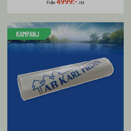
4999:-
Från
/st
KAMPANJ