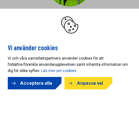
Flexibilitet, bra service och
samarbete är viktigt för oss. Det
får vi hos AB Karl Hedin
Vi använder cookies
Bill Impola
Vi och våra samarbetspartners använder cookies för att
Impola Bygg AB
förbättre/förenkla användarupplevelsen samt inhämta information om
dig för olika syften.
Läs mer om cookies
Acceptera alla
Anpassa val
Om oss
INSPIRATION