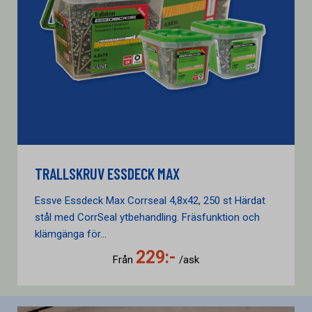
TRALLSKRUV ESSDECK MAX
Essve Essdeck Max Corrseal 4,8x42, 250 st Härdat
stål med CorrSeal ytbehandling. Fräsfunktion och
klämgänga för...
229:-
Från
/ask