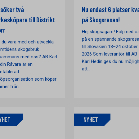
 söker två
Nu endast 6 platser kv
rkesköpare till Distrikt
på Skogsresan!
rr
Hej skogsägare! Följ med o
på en spännande skogsres
ll du vara med och utveckla
till Slovakien 18–24 oktober
amtidens skogsbruk
2026 Som leverantör till AB
llsammans med oss? AB Karl
Karl Hedin ges du nu möjlig
din Råvara är en
att...
letablerad
köpsorganisation som köper
mmer från...
YHET
NYHET