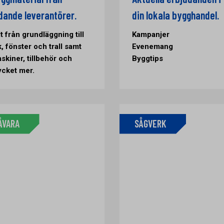
dande leverantörer.
din lokala bygghandel.
lt från grundläggning till
Kampanjer
k, fönster och trall samt
Evenemang
skiner, tillbehör och
Byggtips
cket mer.
ÅVARA
SÅGVERK