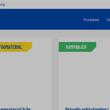
kog
Produkter
O
YGGMATERIAL
KAMPANJER
ggmaterial från
Aktuella erbjudanden i