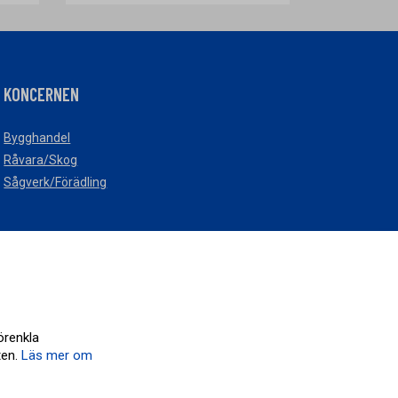
KONCERNEN
Bygghandel
Råvara/Skog
Sågverk/Förädling
Cookieinställningar
örenkla
ten.
Läs mer om