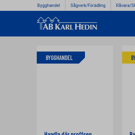
Bygghandel
Sågverk/Förädling
Råvara/S
BYGGHANDEL
B
Handla där proffsen
By