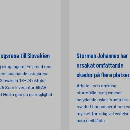
ogsresa till Slovakien
Stormen Johannes har
orsakat omfattande
j skogsägare! Följ med oss
skador på flera platser
 en spännande skogsresa
ll Slovakien 18–24 oktober
Arbete i och omkring
26 Som leverantör till AB
stormfälld skog innebär
rl Hedin ges du nu möjlighet
betydande risker. Vänta tills
..
ovädret har passerat och va
mycket försiktig vid vistelse
nära nedblåsta...