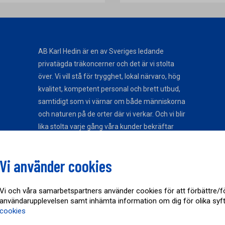
AB Karl Hedin är en av Sveriges ledande
privatägda träkoncerner och det är vi stolta
över. Vi vill stå för trygghet, lokal närvaro, hög
kvalitet, kompetent personal och brett utbud,
samtidigt som vi värnar om både människorna
och naturen på de orter där vi verkar. Och vi blir
lika stolta varje gång våra kunder bekräftar
det.
Vi använder cookies
Tack för att du upptäckt AB Karl Hedin!
Vi och våra samarbetspartners använder cookies för att förbättre/f
användarupplevelsen samt inhämta information om dig för olika syf
cookies