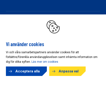
KONCERNEN
Bygghandel
Råvara/Skog
Sågverk/Förädling
Vi använder cookies
Vi och våra samarbetspartners använder cookies för att
förbättre/förenkla användarupplevelsen samt inhämta information om
Cookieinställningar
dig för olika syften.
Läs mer om cookies
Acceptera alla
Anpassa val
Copyright © AB Karl Hedin 2026
Powered by
purePUBLISH
| Hosted by
WebOne AB