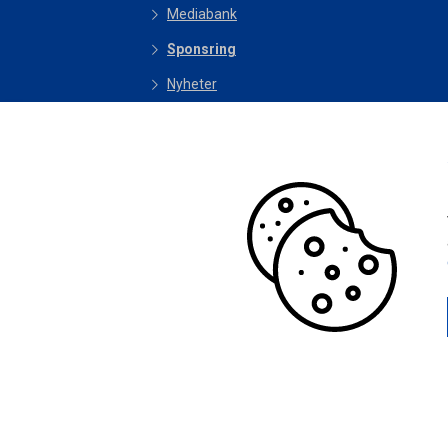
Mediabank
Sponsring
Nyheter
Undersökningar
Integritet
Visselblåsning