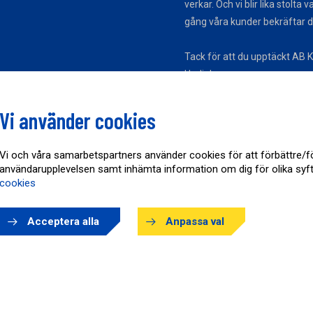
verkar. Och vi blir lika stolta v
gång våra kunder bekräftar d
Tack för att du upptäckt AB K
Hedin!
Vi använder cookies
Vi och våra samarbetspartners använder cookies för att förbättre/f
användarupplevelsen samt inhämta information om dig för olika syf
cookies
Acceptera alla
Anpassa val
Copyright © AB Karl Hedin 2026
Powered by
purePUBLISH
| Hosted by
WebOne AB