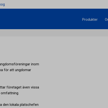
kog
Produkter
O
a ungdomsföreningar inom
rka för att ungdomar
ttar företaget även vissa
 omfattning.
a den lokala platschefen