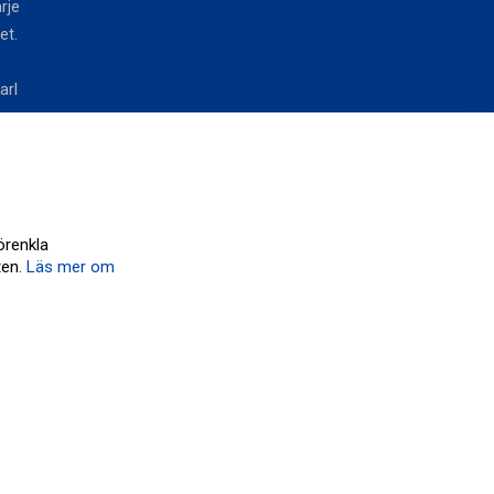
arje
et.
arl
örenkla
ten.
Läs mer om