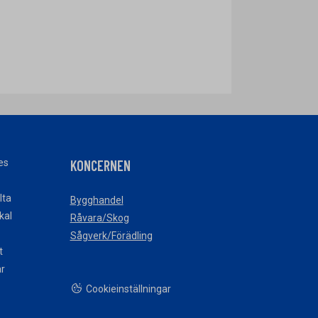
es
KONCERNEN
lta
Bygghandel
okal
Råvara/Skog
Sågverk/Förädling
t
ar
Cookieinställningar