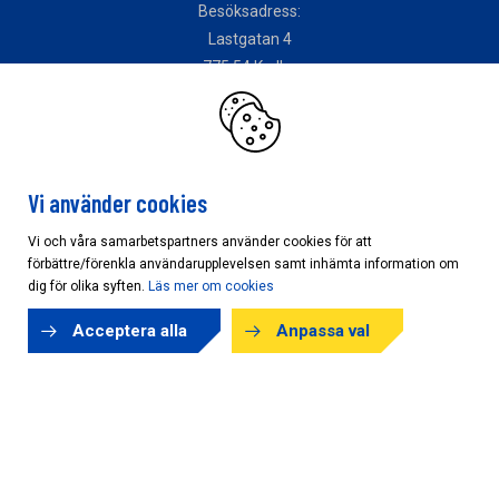
Besöksadress:
Lastgatan 4
775 54 Krylbo
Distrikt Öst
Vi använder cookies
Besöksadress:
Vi och våra samarbetspartners använder cookies för att
Vallvägen 6B
förbättre/förenkla användarupplevelsen samt inhämta information om
756 51 Uppsala
dig för olika syften.
Läs mer om cookies
Acceptera alla
Anpassa val
Copyright © AB Karl Hedin Råvara/Skog 2026
Powered by
purePUBLISH
| Hosted by
WebOne AB