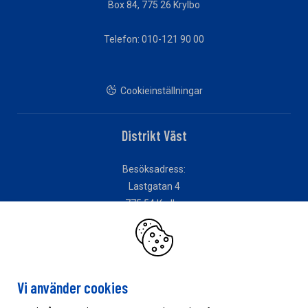
Box 84, 775 26 Krylbo
Telefon: 010-121 90 00
Cookieinställningar
Distrikt Väst
Besöksadress:
Lastgatan 4
775 54 Krylbo
Distrikt Öst
Vi använder cookies
Besöksadress: