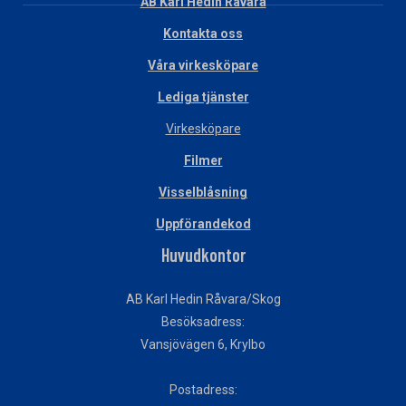
AB Karl Hedin Råvara
Kontakta oss
Våra virkesköpare
Lediga tjänster
Virkesköpare
Filmer
Visselblåsning
Uppförandekod
Huvudkontor
AB Karl Hedin Råvara/Skog
Besöksadress:
Vansjövägen 6, Krylbo
Postadress: