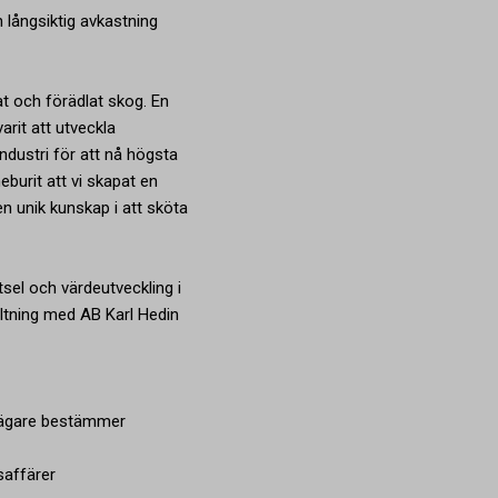
ch långsiktig avkastning
at och förädlat skog. En
arit att utveckla
dustri för att nå högsta
eburit att vi skapat en
n unik kunskap i att sköta
sel och värdeutveckling i
ltning med AB Karl Hedin
sägare bestämmer
saffärer