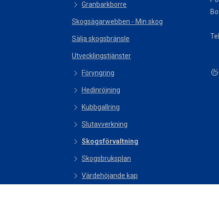
Granbarkborre
Bo
Skogsägarwebben - Min skog
Te
Sälja skogsbränsle
Utvecklingstjänster
Föryngring
Hedinröjning
Kubbgallring
Slutavverkning
Skogsförvaltning
Skogsbruksplan
Värdehöjande kap
Specialsortiment
Förmåner