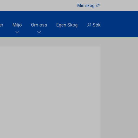
Min skog
er
Miljö
Om oss
Egen Skog
Sök