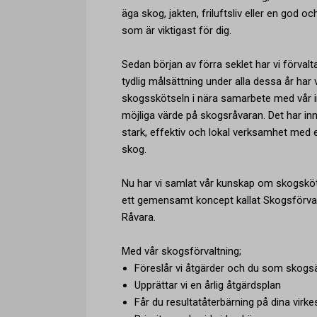
äga skog, jakten, friluftsliv eller en god o
som är viktigast för dig.
Sedan början av förra seklet har vi förvalt
tydlig målsättning under alla dessa år har v
skogsskötseln i nära samarbete med vår in
möjliga värde på skogsråvaran. Det har inn
stark, effektiv och lokal verksamhet med e
skog.
Nu har vi samlat vår kunskap om skogsköt
ett gemensamt koncept kallat Skogsförva
Råvara.
Med vår skogsförvaltning;
Föreslår vi åtgärder och du som skog
Upprättar vi en årlig åtgärdsplan
Får du resultatåterbärning på dina virke