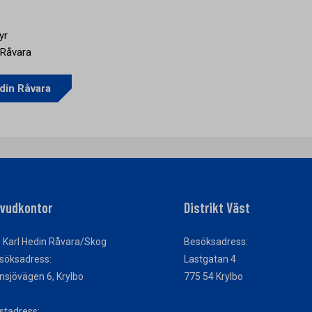
yr
 Råvara
din Råvara
vudkontor
Distrikt Väst
 Karl Hedin Råvara/Skog
Besöksadress:
söksadress:
Lastgatan 4
nsjövägen 6, Krylbo
775 54 Krylbo
stadress: