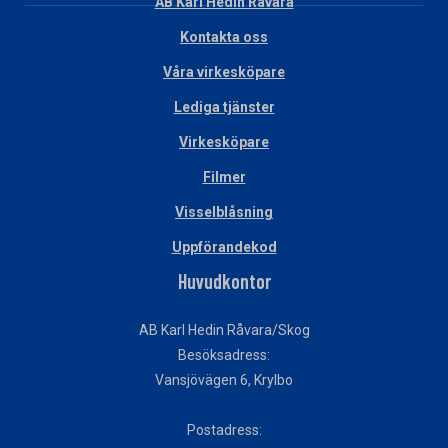
AB Karl Hedin Råvara
Kontakta oss
Våra virkesköpare
Lediga tjänster
Virkesköpare
Filmer
Visselblåsning
Uppförandekod
Huvudkontor
AB Karl Hedin Råvara/Skog
Besöksadress:
Vansjövägen 6, Krylbo
Postadress: