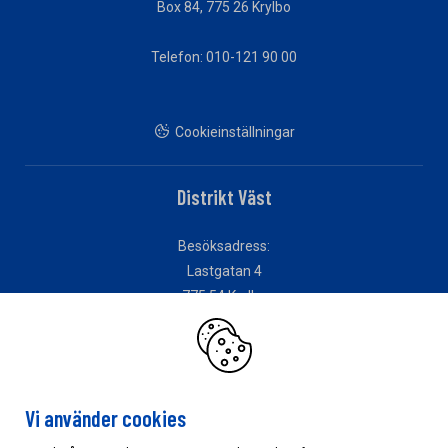
Box 84, 775 26 Krylbo
Telefon: 010-121 90 00
Cookieinställningar
Distrikt Väst
Besöksadress:
Lastgatan 4
775 54 Krylbo
Distrikt Öst
Vi använder cookies
Besöksadress: