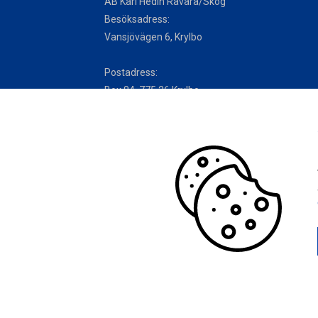
AB Karl Hedin Råvara/Skog
Besöksadress:
Vansjövägen 6, Krylbo
Postadress:
Box 84, 775 26 Krylbo
Telefon: 010-121 90 00
Cookieinställningar