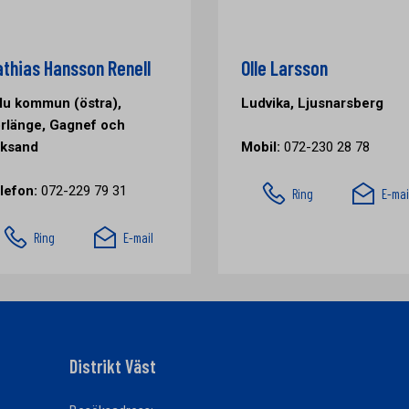
thias Hansson Renell
Olle Larsson
lu kommun (östra),
Ludvika, Ljusnarsberg
rlänge, Gagnef och
ksand
Mobil:
072-230 28 78
lefon:
072-229 79 31
Ring
E-mai
Ring
E-mail
Distrikt Väst