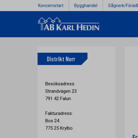
Koncernstart
Bygghandel
Sågverk/Förädl
Distrikt Norr
Besöksadress:
Strandvägen 23
791 42 Falun
Fakturadress:
Box 24
775 25 Krylbo
Er