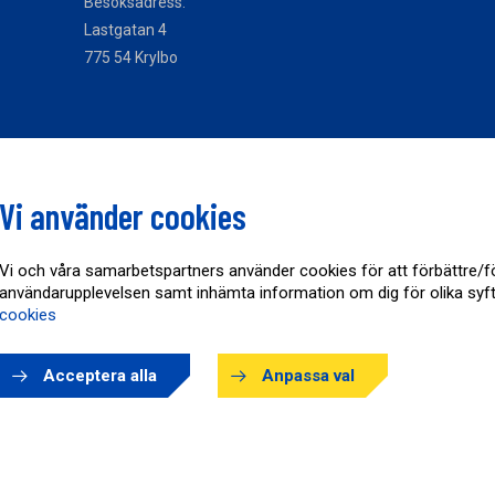
Besöksadress:
Lastgatan 4
775 54 Krylbo
Vi använder cookies
Vi och våra samarbetspartners använder cookies för att förbättre/f
användarupplevelsen samt inhämta information om dig för olika syf
cookies
Acceptera alla
Anpassa val
Copyright © AB Karl Hedin Råvara/Skog 2026
Powered by
purePUBLISH
| Hosted by
WebOne AB