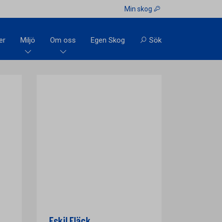
Min skog
er
Miljö
Om oss
Egen Skog
Sök
Eskil Fläck