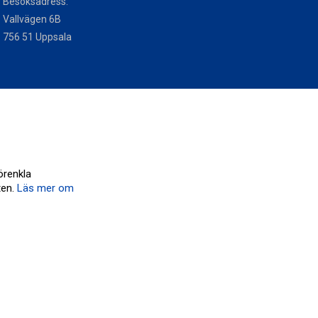
Besöksadress:
Vallvägen 6B
756 51 Uppsala
örenkla
ten.
Läs mer om