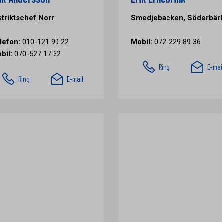
striktschef Norr
Smedjebacken, Söderbär
lefon:
010-121 90 22
Mobil:
072-229 89 36
bil:
070-527 17 32
Ring
E-mai
Ring
E-mail