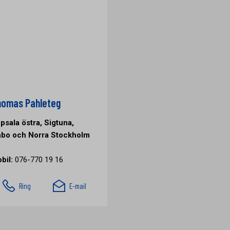
omas Pahleteg
psala östra, Sigtuna,
bo och Norra Stockholm
bil:
076-770 19 16
Ring
E-mail