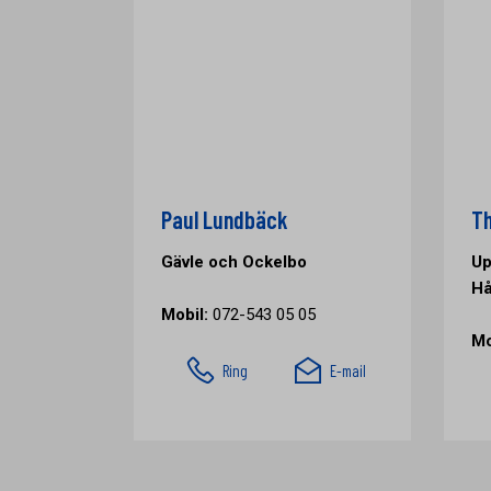
Paul Lundbäck
Th
Gävle och Ockelbo
Up
Hå
Mobil:
072-543 05 05
Mo
Ring
E-mail