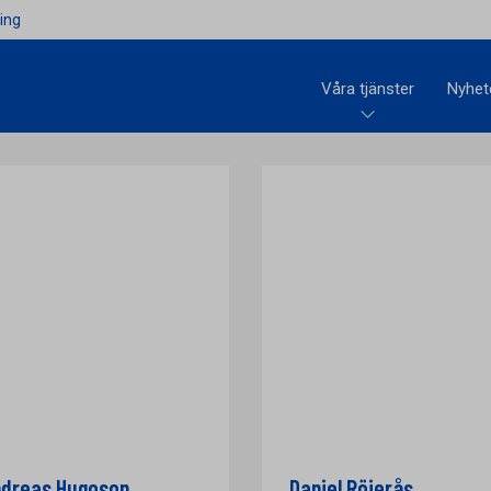
ing
Våra tjänster
Nyhet
dreas Hugoson
Daniel Röjerås