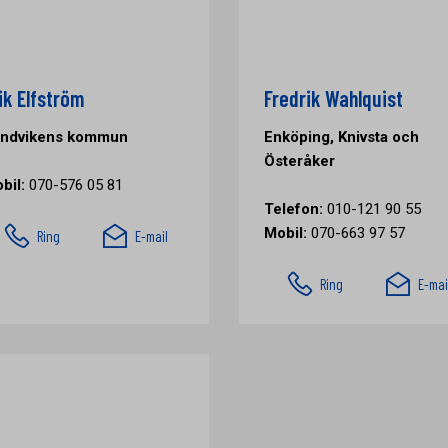
ik Elfström
Fredrik Wahlquist
ndvikens kommun
Enköping, Knivsta och
Österåker
bil:
070-576 05 81
Telefon:
010-121 90 55
Mobil:
070-663 97 57
Ring
E-mail
Ring
E-mai