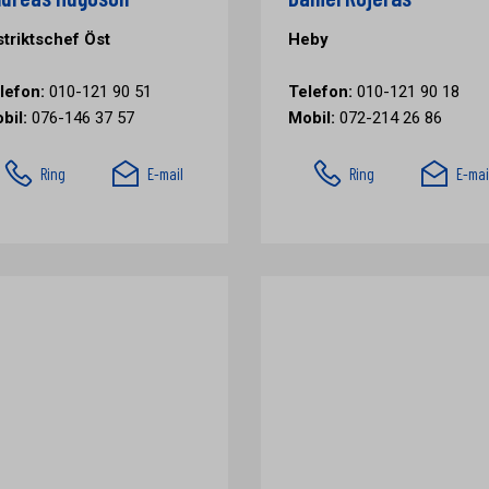
striktschef Öst
Heby
lefon:
010-121 90 51
Telefon:
010-121 90 18
bil:
076-146 37 57
Mobil:
072-214 26 86
Ring
E-mail
Ring
E-mai