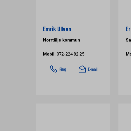
Emrik Ullvan
Er
Norrtälje kommun
Sa
Mobil:
072-224 82 25
Mo
Ring
E-mail