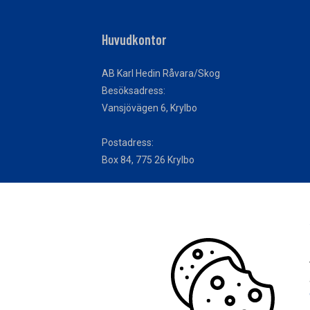
Huvudkontor
AB Karl Hedin Råvara/Skog
Besöksadress:
Vansjövägen 6, Krylbo
Postadress:
Box 84, 775 26 Krylbo
Telefon: 010-121 90 00
Cookieinställningar