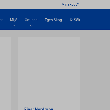
Min skog
er
Miljö
Om oss
Egen Skog
Sök
Einar Nordgren