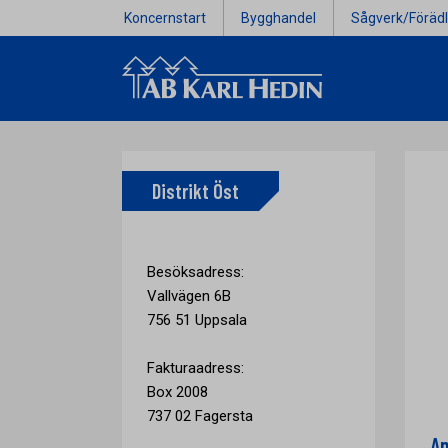
Koncernstart
Bygghandel
Sågverk/Förädl
Distrikt Öst
Besöksadress:
Vallvägen 6B
756 51 Uppsala
Fakturaadress:
Box 2008
737 02 Fagersta
An