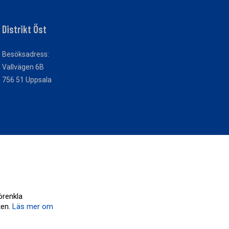
Distrikt Öst
Besöksadress:
Vallvägen 6B
756 51 Uppsala
örenkla
ten.
Läs mer om