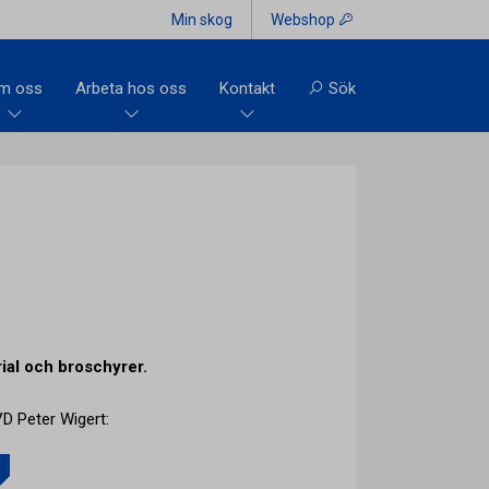
Min skog
Webshop
m oss
Arbeta hos oss
Kontakt
Sök
ial och broschyrer.
D Peter Wigert: