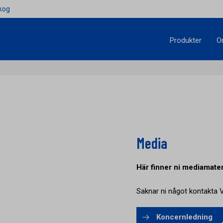
kog
Produkter
O
Media
Här finner ni mediamater
Saknar ni något kontakta V
Koncernledning