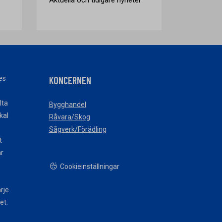
es
KONCERNEN
lta
Bygghandel
okal
Råvara/Skog
Sågverk/Förädling
t
ar
Cookieinställningar
arje
et.