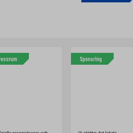
ressrum
Sponsring
ficiella pressreleaser och
Vi stöttar det lokala