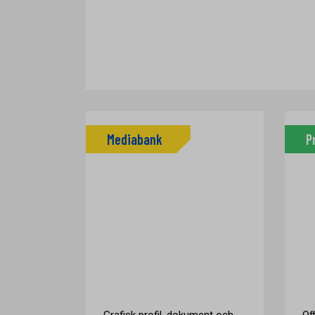
Mediabank
P
Grafisk profil, dokument och
Of