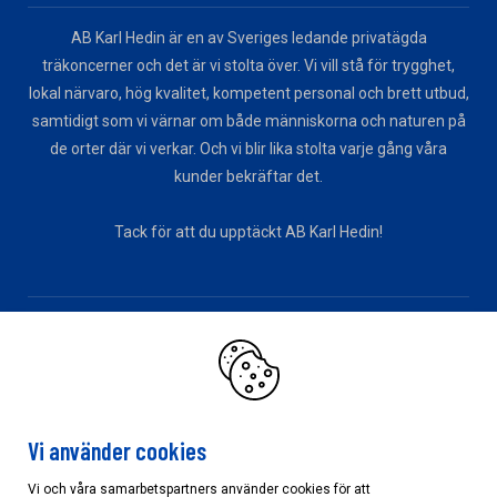
AB Karl Hedin är en av Sveriges ledande privatägda
träkoncerner och det är vi stolta över. Vi vill stå för trygghet,
lokal närvaro, hög kvalitet, kompetent personal och brett utbud,
samtidigt som vi värnar om både människorna och naturen på
de orter där vi verkar. Och vi blir lika stolta varje gång våra
kunder bekräftar det.
Tack för att du upptäckt AB Karl Hedin!
KONCERNEN
Bygghandel
Råvara/Skog
Sågverk/Förädling
Vi använder cookies
Vi och våra samarbetspartners använder cookies för att