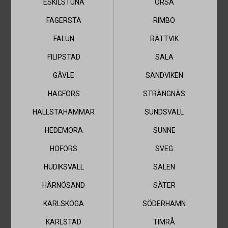
ARBOGA
ESKILSTUNA
ORSA
FAGERSTA
RIMBO
AB KARL HEDIN BYGGHANDEL
FALUN
RÄTTVIK
FILIPSTAD
SALA
Telefon
0589-14441
GÄVLE
SANDVIKEN
HAGFORS
STRÄNGNÄS
Öppettider
IDAG:
06:45 - 17:00
HALLSTAHAMMAR
SUNDSVALL
HEDEMORA
SUNNE
Ring
Kontakt
HOFORS
SVEG
HUDIKSVALL
SÄLEN
HÄRNÖSAND
SÄTER
AVESTA
KARLSKOGA
SÖDERHAMN
KARLSTAD
TIMRÅ
AB KARL HEDIN BYGGHANDEL