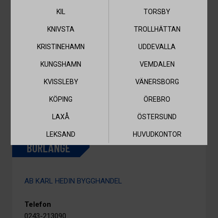
KIL
TORSBY
Telefon
KNIVSTA
TROLLHÄTTAN
0226-86480
KRISTINEHAMN
UDDEVALLA
Öppettider
KUNGSHAMN
VEMDALEN
IDAG:
07:00 - 17:00
KVISSLEBY
VÄNERSBORG
Ring
Kontakt
KÖPING
ÖREBRO
LAXÅ
ÖSTERSUND
LEKSAND
HUVUDKONTOR
BORLÄNGE
AB KARL HEDIN BYGGHANDEL
Telefon
0243-213090