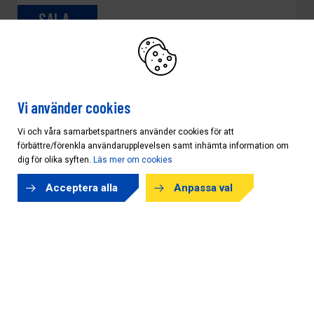
SALA
AB KARL HEDIN BYGGHANDEL
Telefon
Vi använder cookies
0224-160 75
Vi och våra samarbetspartners använder cookies för att
förbättre/förenkla användarupplevelsen samt inhämta information om
Öppettider
dig för olika syften.
Läs mer om cookies
IDAG:
06:30 - 17:00
Acceptera alla
Anpassa val
Ring
Kontakt
SANDVIKEN