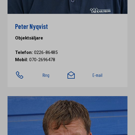
Peter Nyqvist
Objektsäljare
Telefon:
0226-86485
Mobil:
070-2696478
Ring
E-mail