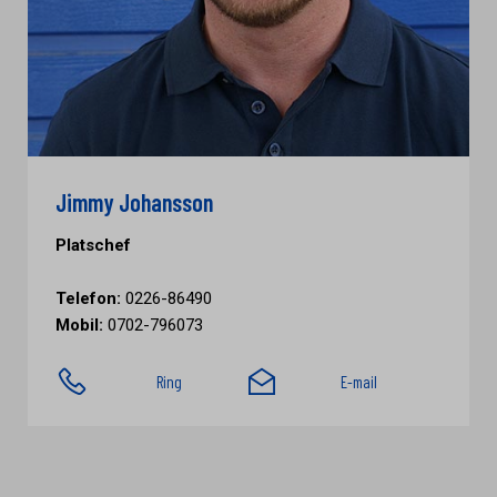
Jimmy Johansson
Platschef
Telefon:
0226-86490
Mobil:
0702-796073
Ring
E-mail