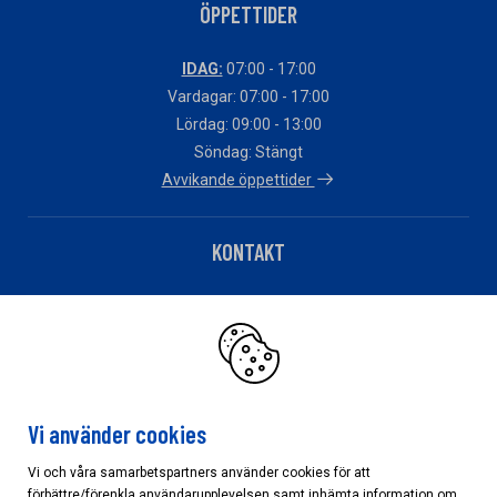
ÖPPETTIDER
IDAG:
07:00 - 17:00
Vardagar: 07:00 - 17:00
Lördag: 09:00 - 13:00
Söndag: Stängt
Avvikande öppettider
KONTAKT
Telefon: 0226-86480
Har du fakturafrågor?
Klicka här
Vi använder cookies
Vi och våra samarbetspartners använder cookies för att
förbättre/förenkla användarupplevelsen samt inhämta information om