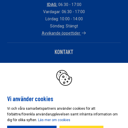
IDAG:
06:30 - 17:00
Vardagar: 06:30 - 17:00
Lördag: 10:00 - 14:00
Söndag: Stängt
Avvikande öppettider
KONTAKT
Telefon: 0171-55855
Har du fakturafrågor?
Klicka här
Vi använder cookies
Vi och våra samarbetspartners använder cookies för att
förbättre/förenkla användarupplevelsen samt inhämta information om
Cookieinställningar
dig för olika syften.
Läs mer om cookies