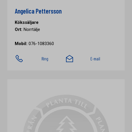
Angelica Pettersson
Kökssäljare
Ort:
Norrtälje
Mobil:
076-1083360
Ring
E-mail