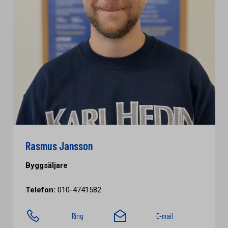
Rasmus Jansson
Byggsäljare
Telefon:
010-4741582
Ring
E-mail