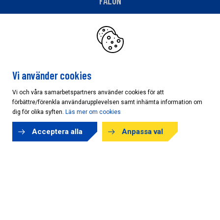
FALUN
AB KARL HEDIN BYGGHANDEL
Strandvägen 23
791 42 Falun
Vi använder cookies
ÖPPETTIDER
Vi och våra samarbetspartners använder cookies för att
förbättre/förenkla användarupplevelsen samt inhämta information om
IDAG:
06:30 - 17:00
dig för olika syften.
Läs mer om cookies
Vardagar: 06:30 - 17:00
Lördag: 09:00 - 13:00
Acceptera alla
Anpassa val
Söndag: Stängt
Avvikande öppettider
KONTAKT
Telefon: 023-480 60