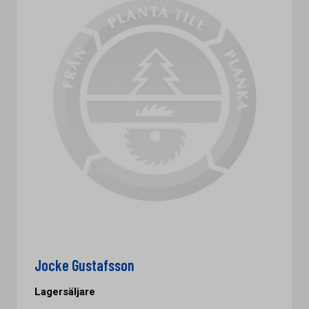
Jocke Gustafsson
Lagersäljare