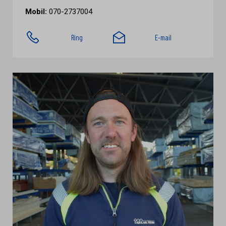
Mobil:
070-2737004
Ring
E-mail