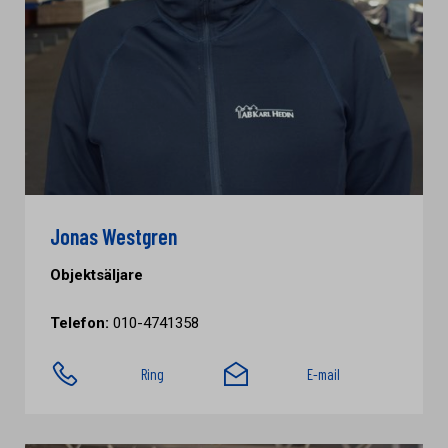
Jonas Westgren
Objektsäljare
Telefon:
010-4741358
Ring
E-mail