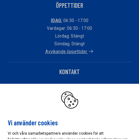
ÖPPETTIDER
IDAG:
06:30 - 17:00
Vardagar: 06:30 - 17:00
Lördag: Stängt
Söndag: Stängt
Avvikande öppettider
KONTAKT
Telefon: 018-288060
Har du fakturafrågor?
Klicka här
Vi använder cookies
Vi och våra samarbetspartners använder cookies för att