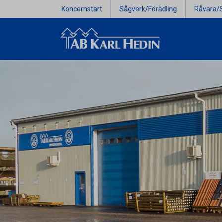
Koncernstart
Sågverk/Förädling
Råvara/