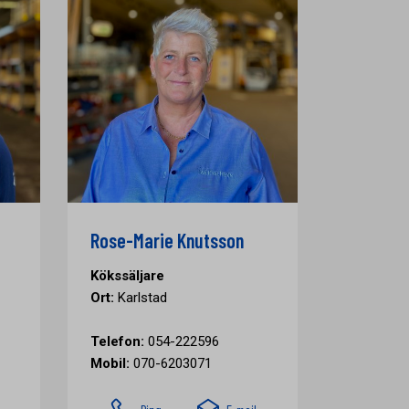
Rose-Marie Knutsson
Kökssäljare
Ort:
Karlstad
Telefon:
054-222596
Mobil:
070-6203071