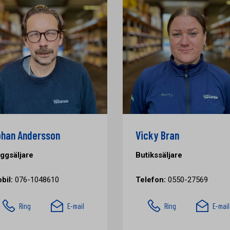
han Andersson
Vicky Bran
ggsäljare
Butikssäljare
bil:
076-1048610
Telefon:
0550-27569
Ring
E-mail
Ring
E-mail