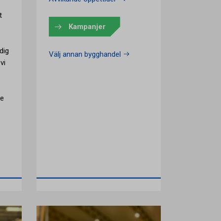
t
Kampanjer
dig
Välj annan bygghandel
vi
ce