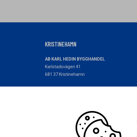
KRISTINEHAMN
AB KARL HEDIN BYGGHANDEL
Karlstadsvägen 41
681 37 Kristinehamn