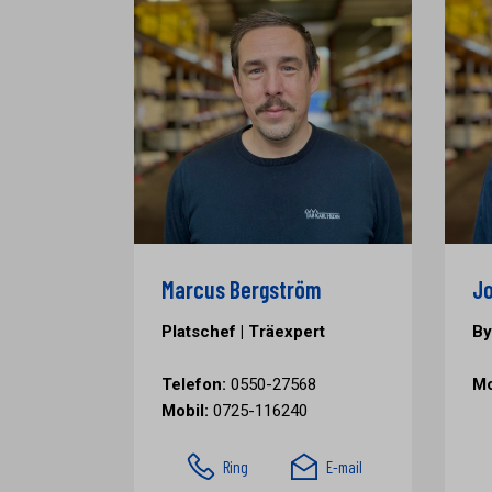
Marcus Bergström
Jo
Platschef | Träexpert
By
Telefon:
0550-27568
Mo
Mobil:
0725-116240
Ring
E-mail