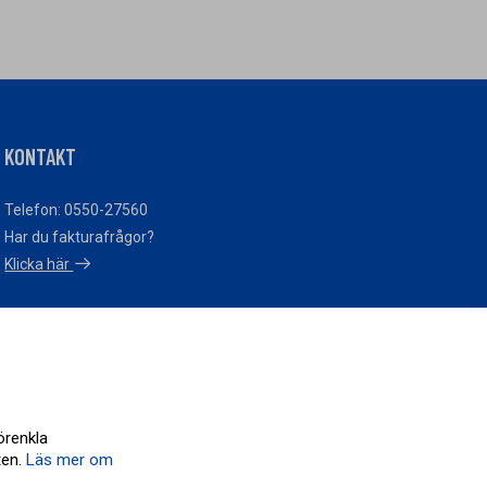
KONTAKT
Telefon: 0550-27560
Har du fakturafrågor?
Klicka här
Cookieinställningar
örenkla
ten.
Läs mer om