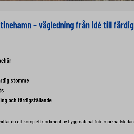
tinehamn – vägledning från idé till färdig
behör
ärdig stomme
ts
ning och färdigställande
hittar du ett komplett sortiment av byggmaterial från marknadsleda