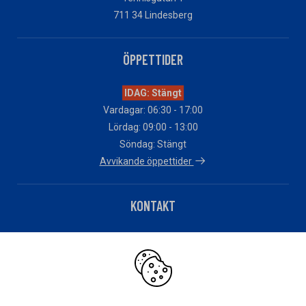
711 34 Lindesberg
ÖPPETTIDER
IDAG: Stängt
Vardagar: 06:30 - 17:00
Lördag: 09:00 - 13:00
Söndag: Stängt
Avvikande öppettider
KONTAKT
Telefon: 0581-87080
Har du fakturafrågor?
Klicka här