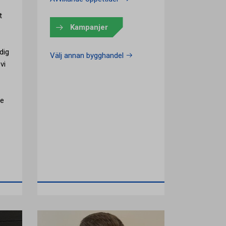
t
Kampanjer
dig
Välj annan bygghandel
vi
ce