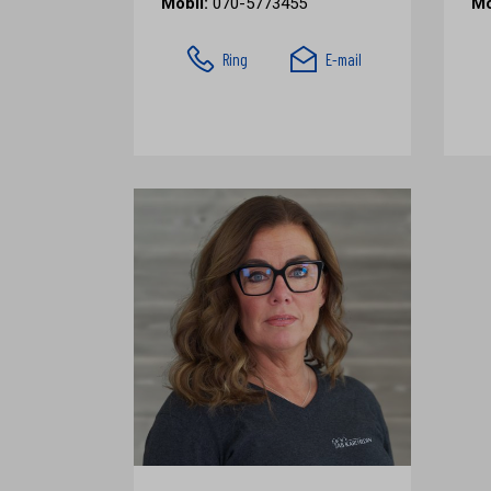
Mobil:
070-5773455
Mo
Ring
E-mail