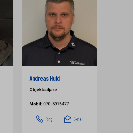
Andreas Huld
Objektsäljare
Mobil:
070-5976477
Ring
E-mail