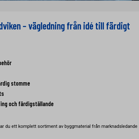
viken – vägledning från idé till färdigt
behör
ärdig stomme
ts
ning och färdigställande
tar du ett komplett sortiment av byggmaterial från marknadsledande