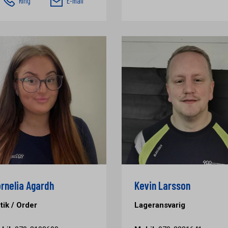
Ring
E-mail
rnelia Agardh
Kevin Larsson
tik / Order
Lageransvarig