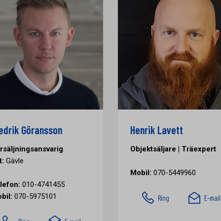
edrik Göransson
Henrik Lavett
rsäljningsansvarig
Objektsäljare | Träexpert
t:
Gävle
Mobil:
070-5449960
lefon:
010-4741455
bil:
070-5975101
Ring
E-mail