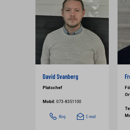
David Svanberg
Fr
Platschef
Fö
Or
Mobil:
073-8351100
Te
Mo
Ring
E-mail