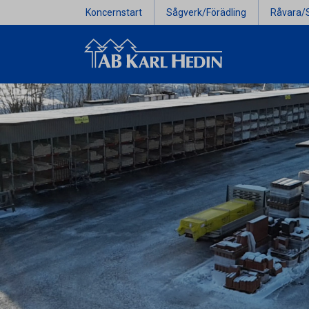
Koncernstart
Sågverk/Förädling
Råvara/