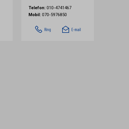
Telefon:
010-4741467
Mobil:
070-5976850
Ring
E-mail