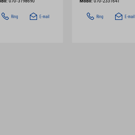
bil:
070-3198690
Mobil:
070-2331641
Ring
E-mail
Ring
E-mail