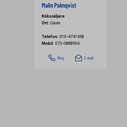
Malin Palmqvist
Kökssäljare
Ort:
Gävle
Telefon:
010-4741458
Mobil:
073-0888904
Ring
E-mail