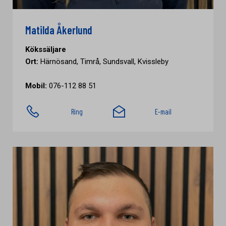
Matilda Åkerlund
Kökssäljare
Ort:
Härnösand, Timrå, Sundsvall, Kvissleby
Mobil:
076-112 88 51
Ring
E-mail