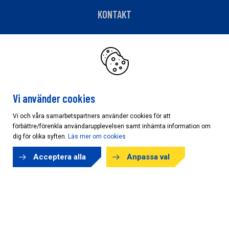
KONTAKT
Telefon: 060-571050
Har du fakturafrågor?
Klicka här
Vi använder cookies
Vi och våra samarbetspartners använder cookies för att
förbättre/förenkla användarupplevelsen samt inhämta information om
Cookieinställningar
dig för olika syften.
Läs mer om cookies
Acceptera alla
Anpassa val
Copyright © AB Karl Hedin Bygghandel 2026
Powered by
purePUBLISH
| Hosted by
WebOne AB