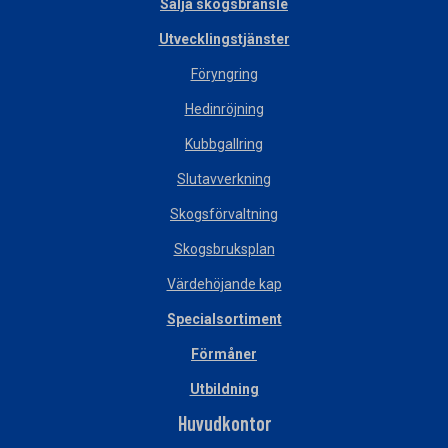
Sälja skogsbränsle
Utvecklingstjänster
Föryngring
Hedinröjning
Kubbgallring
Slutavverkning
Skogsförvaltning
Skogsbruksplan
Värdehöjande kap
Specialsortiment
Förmåner
Utbildning
Huvudkontor