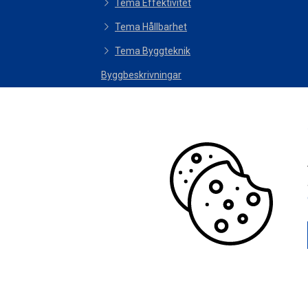
Tema Effektivitet
Tema Hållbarhet
Tema Byggteknik
Byggbeskrivningar
Byggmagazinet
Filmer
Radio