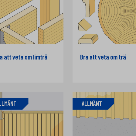
a att veta om limträ
Bra att veta om trä
LLMÄNT
ALLMÄNT