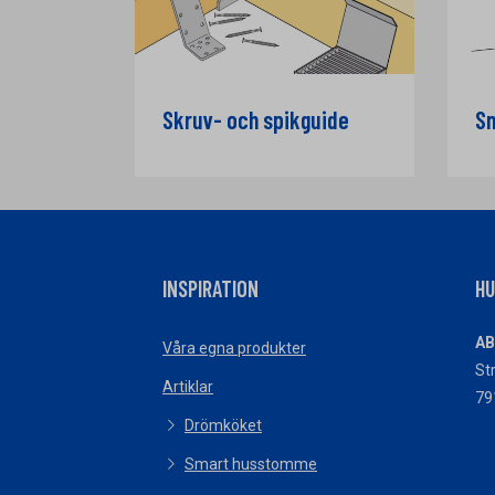
Skruv- och spikguide
Sn
INSPIRATION
H
AB
Våra egna produkter
St
Artiklar
79
Drömköket
Smart husstomme