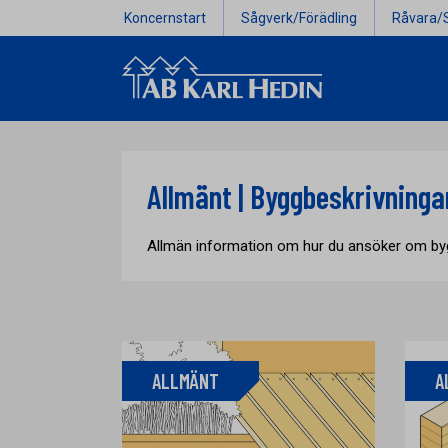
Koncernstart
Sågverk/Förädling
Råvara/
Allmänt | Byggbeskrivninga
Allmän information om hur du ansöker om byg
ALLMÄNT
A