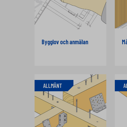
Bygglov och anmälan
Må
ALLMÄNT
A