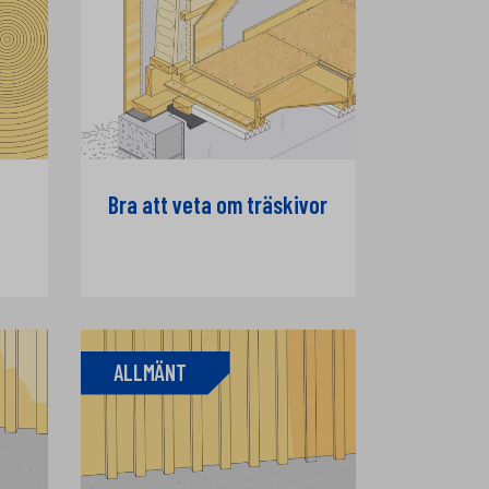
Bra att veta om träskivor
ALLMÄNT