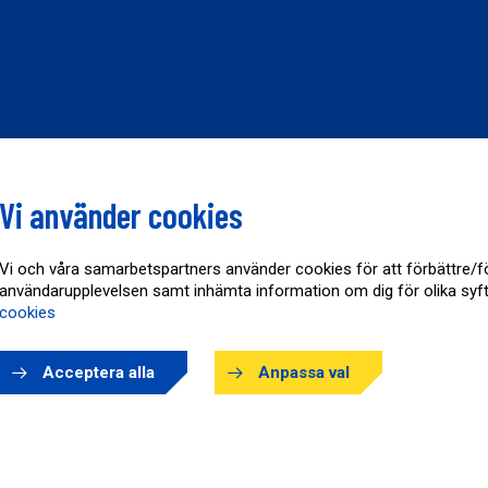
Vi använder cookies
Vi och våra samarbetspartners använder cookies för att förbättre/f
användarupplevelsen samt inhämta information om dig för olika syf
cookies
Acceptera alla
Anpassa val
Copyright © AB Karl Hedin Bygghandel 2026
Powered by
purePUBLISH
| Hosted by
WebOne AB