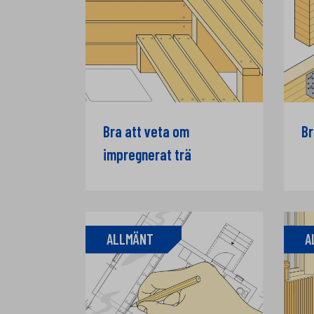
Bra att veta om
Br
impregnerat trä
ALLMÄNT
A