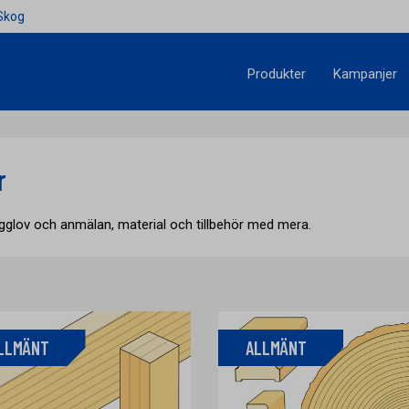
Skog
Produkter
Kampanjer
r
glov och anmälan, material och tillbehör med mera.
LLMÄNT
ALLMÄNT