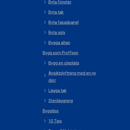
Byta fönster
Byta tak
Byta fasadpanel
Byta golv
Bygga altan
Bygg som Proffsen
Bygg en uteplats
Ansiktslyftning med en ny
dörr
Lägga tak
Stenläggning
Byggtips
10 Tips