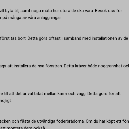
 vill byta till, samt noga mäta hur stora de ska vara. Besök oss för
gar på många av våra anläggningar.
 först tas bort. Detta görs oftast i samband med installationen av de
dags att installera de nya fönstren. Detta kräver både noggrannhet oc
se till att det är väl tätat mellan karm och vägg. Detta görs för att
öjligt.
blecken och fästa de utvändiga foderbrädorna. Om du har köpt ett fön
s att montera dem också.