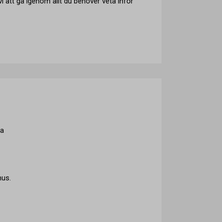
i att gå igenom allt du behöver veta inför
ga
hus.