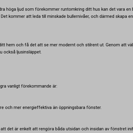
ndra höga ljud som förekommer runtomkring ditt hus kan det vara en 
er. Det kommer att leda till minskade bullernivåer, och därmed skapa en
itt hem och få det att se mer modernt och stilrent ut. Genom att väl
u också ljusinsläppet.
ågra vanligt förekommande är:
gare och mer energieffektiva än öppningsbara fönster.
att det är enkelt att rengöra båda utsidan och insidan av fönstret ini