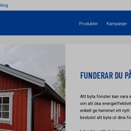
Skog
Produkter
Kampanjer
FUNDERAR DU P
Att byta fönster kan vara 
om att öka energieffektivite
enkelt ge hemmet ett nytt
beslutet att byta ut dina fö