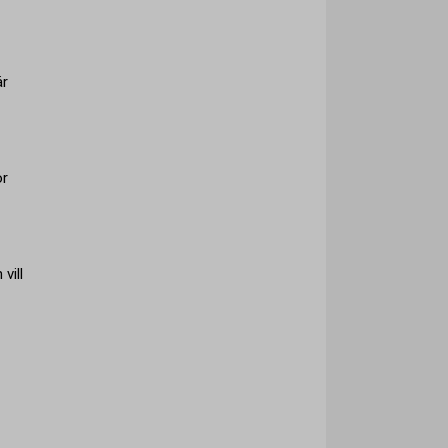
är
ör
vill