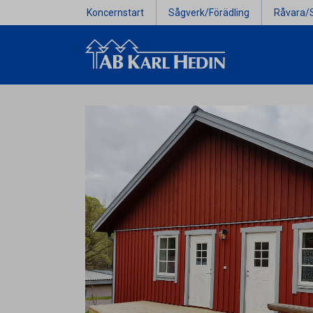
Koncernstart
Sågverk/Förädling
Råvara/