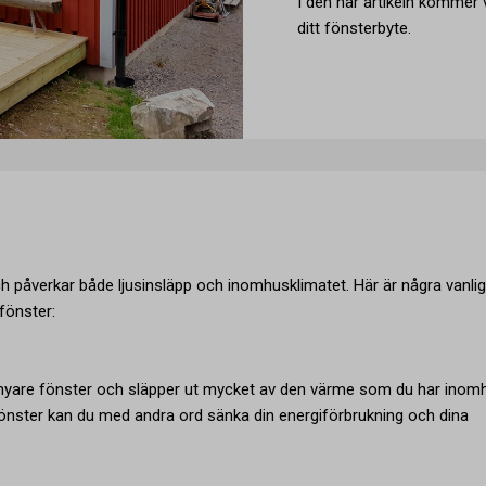
I den här artikeln kommer v
ditt fönsterbyte.
ch påverkar både ljusinsläpp och inomhusklimatet. Här är några vanli
 fönster:
n nyare fönster och släpper ut mycket av den värme som du har inom
önster kan du med andra ord sänka din energiförbrukning och dina