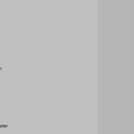
h
ster