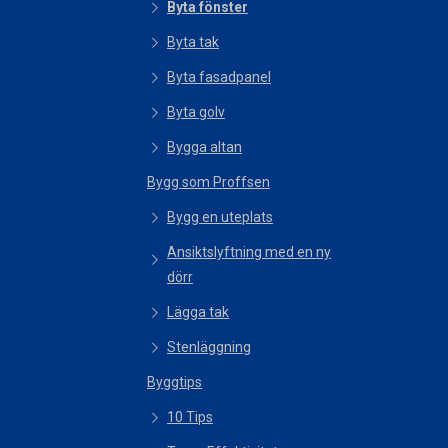
Byta fönster
Byta tak
Byta fasadpanel
Byta golv
Bygga altan
Bygg som Proffsen
Bygg en uteplats
Ansiktslyftning med en ny
dörr
Lägga tak
Stenläggning
Byggtips
10 Tips