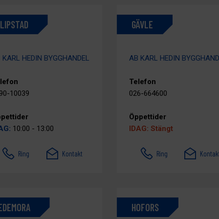
ILIPSTAD
GÄVLE
 KARL HEDIN BYGGHANDEL
AB KARL HEDIN BYGGHAN
lefon
Telefon
90-10039
026-664600
pettider
Öppettider
AG:
10:00 - 13:00
IDAG: Stängt
Ring
Kontakt
Ring
Kontak
EDEMORA
HOFORS