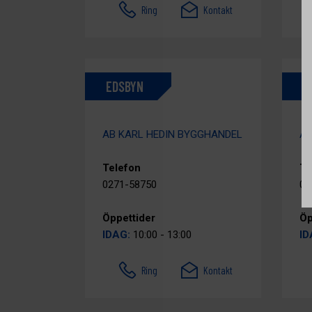
Ring
Kontakt
EDSBYN
E
AB KARL HEDIN BYGGHANDEL
AB
Telefon
Te
0271-58750
01
Öppettider
Öp
IDAG:
10:00 - 13:00
ID
Ring
Kontakt