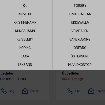
Ring
Kontakt
Ring
Kontak
KIL
TORSBY
KNIVSTA
TROLLHÄTTAN
KRISTINEHAMN
UDDEVALLA
NKÖPING
ESKILSTUNA
KUNGSHAMN
VEMDALEN
KVISSLEBY
VÄNERSBORG
 KARL HEDIN BYGGHANDEL
AB KARL HEDIN BYGGHAN
KÖPING
ÖREBRO
lefon
Telefon
LAXÅ
ÖSTERSUND
71-27570
016-157400
LEKSAND
HUVUDKONTOR
pettider
Öppettider
AG:
09:00 - 12:00
IDAG: Stängt
Ring
Kontakt
Ring
Kontak