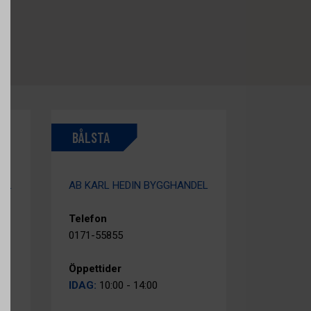
BÅLSTA
DEL
AB KARL HEDIN BYGGHANDEL
Telefon
0171-55855
Öppettider
IDAG:
10:00 - 14:00