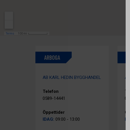
ARBOGA
A
AB KARL HEDIN BYGGHANDEL
AB
Telefon
Te
0589-14441
02
Öppettider
Öp
IDAG:
09:00 - 13:00
ID