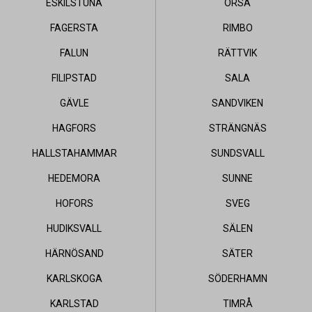
ESKILSTUNA
ORSA
FAGERSTA
RIMBO
FALUN
RÄTTVIK
FILIPSTAD
SALA
GÄVLE
SANDVIKEN
HAGFORS
STRÄNGNÄS
VESTA
BORLÄNGE
HALLSTAHAMMAR
SUNDSVALL
HEDEMORA
SUNNE
 KARL HEDIN BYGGHANDEL
AB KARL HEDIN BYGGHAN
HOFORS
SVEG
lefon
Telefon
HUDIKSVALL
SÄLEN
26-86480
0243-213090
HÄRNÖSAND
SÄTER
pettider
Öppettider
KARLSKOGA
SÖDERHAMN
AG:
09:00 - 13:00
IDAG:
09:00 - 13:00
KARLSTAD
TIMRÅ