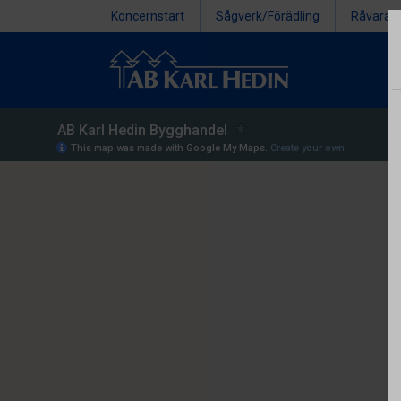
Koncernstart
Sågverk/Förädling
Råvara/