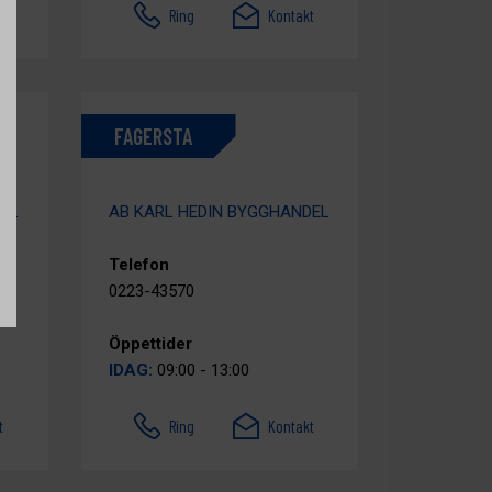
t
Ring
Kontakt
FAGERSTA
DEL
AB KARL HEDIN BYGGHANDEL
Telefon
0223-43570
Öppettider
IDAG:
09:00 - 13:00
t
Ring
Kontakt