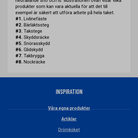
nedfallande snö och is. Illustrationen ovan visar vilka
produkter som kan vara aktuella för att det till
exempel är säkert att utföra arbete på hela taket.
#1.
Livlinefäste
#2.
Bärläktssteg
#3.
Takstege
#4.
Skyddsräcke
#5.
Snörasskydd
#6.
Glidskydd
#7.
Takbrygga
#8.
Nockräcke
INSPIRATION
Våra egna produkter
Artiklar
Drömköket