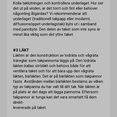
Kolla taklutningen och kontrollera underlaget. Hur ser
det ut på vinden, är det torrt och fint eller behöver
någonting åtgärdas? Vi rekommenderar att
underlaget (traditionell takpapp eller modernt,
diffusionsöppet underlagstak) byts ut i samband
med pannbyte. Den delen av taket som inte syns är
minst lika viktig som det yttre taket.
#3 LÄKT
Läkten är den konstruktion av lodräta och vågräta
träreglar som takpannorna läggs på. Den lodräta
läkten kallas ströläkt och behövs både för att
ventilera taket och för att bära upp den vågräta
läkten, bärläkten. Det är på bärläkten som takpannor
fästs. Avstånden mellan bärläkten bestäms av vilken
typ av takpanna du har valt till ditt tak. När läkten är
på plats är det dags att lägga pannorna. Eftersom
takpannor är tunga kan det vara smartatt få dem
direkt-
levererade på taket.