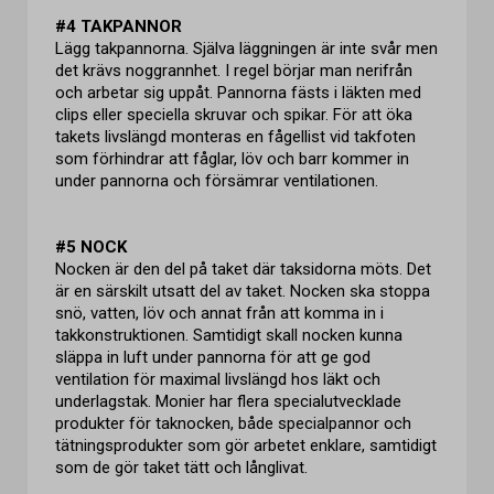
#4 TAKPANNOR
Lägg takpannorna. Själva läggningen är inte svår men
det krävs noggrannhet. I regel börjar man nerifrån
och arbetar sig uppåt. Pannorna fästs i läkten med
clips eller speciella skruvar och spikar. För att öka
takets livslängd monteras en fågellist vid takfoten
som förhindrar att fåglar, löv och barr kommer in
under pannorna och försämrar ventilationen.
#5 NOCK
Nocken är den del på taket där taksidorna möts. Det
är en särskilt utsatt del av taket. Nocken ska stoppa
snö, vatten, löv och annat från att komma in i
takkonstruktionen. Samtidigt skall nocken kunna
släppa in luft under pannorna för att ge god
ventilation för maximal livslängd hos läkt och
underlagstak. Monier har flera specialutvecklade
produkter för taknocken, både specialpannor och
tätningsprodukter som gör arbetet enklare, samtidigt
som de gör taket tätt och långlivat.