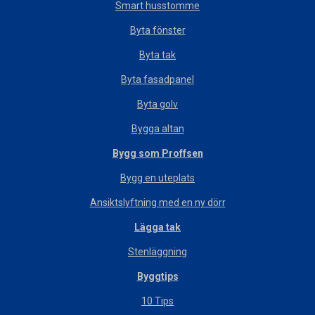
Smart husstomme
Byta fönster
Byta tak
Byta fasadpanel
Byta golv
Bygga altan
Bygg som Proffsen
Bygg en uteplats
Ansiktslyftning med en ny dörr
Lägga tak
Stenläggning
Byggtips
10 Tips