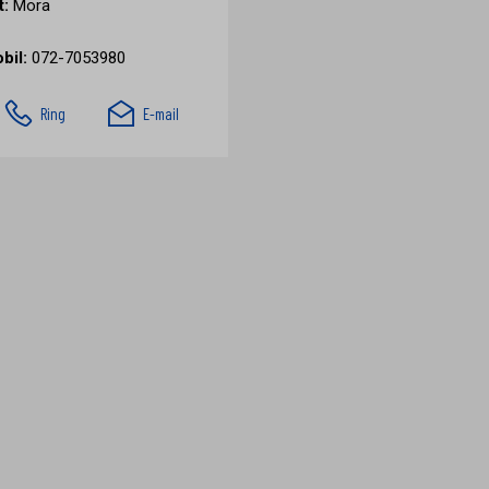
t:
Mora
bil:
072-7053980
Ring
E-mail