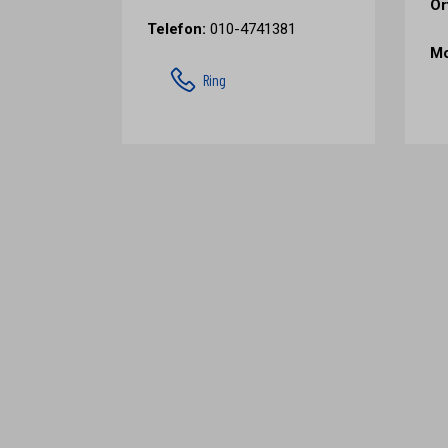
Or
Telefon:
010-4741381
Mo
Ring