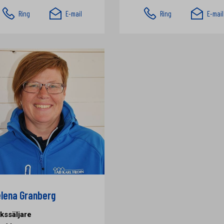
Ring
E-mail
Ring
E-mail
lena Granberg
kssäljare