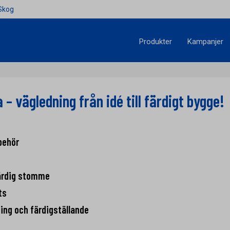
Skog
Produkter
Kampanjer
 – vägledning från idé till färdigt bygge!
behör
ärdig stomme
ts
ning och färdigställande