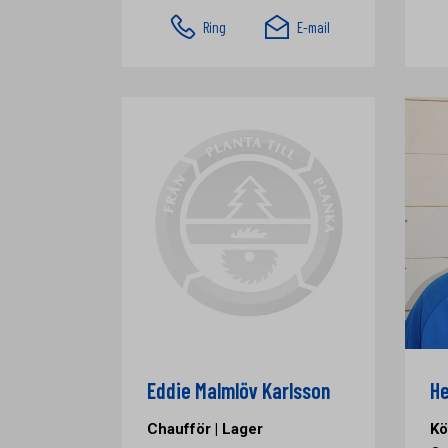
Ring
E-mail
Eddie Malmlöv Karlsson
He
Chaufför | Lager
Kö