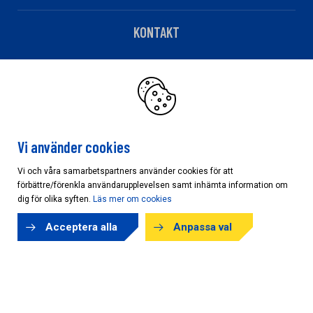
KONTAKT
Telefon: 0220-12540
Har du fakturafrågor?
Klicka här
Vi använder cookies
Vi och våra samarbetspartners använder cookies för att
förbättre/förenkla användarupplevelsen samt inhämta information om
Cookieinställningar
dig för olika syften.
Läs mer om cookies
Acceptera alla
Anpassa val
Copyright © AB Karl Hedin Bygghandel 2026
Powered by
purePUBLISH
| Hosted by
WebOne AB