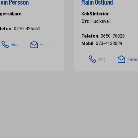
vin Persson
Malin Östlund
gersäljare
Kök&Interiör
Ort:
Hudiksvall
lefon:
0270-426561
Telefon:
0650-76828
Mobil:
073-4133029
Ring
E-mail
Ring
E-mail