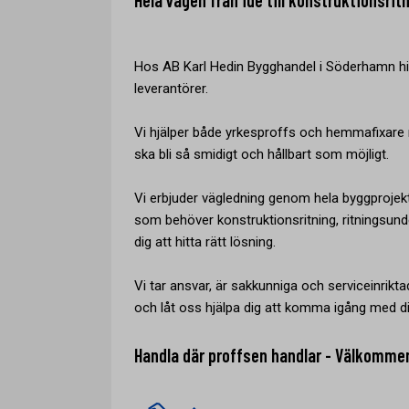
Hela vägen från idé till konstruktionsrit
Hos AB Karl Hedin Bygghandel i Söderhamn hi
leverantörer.
Vi hjälper både yrkesproffs och hemmafixare m
ska bli så smidigt och hållbart som möjligt.
Vi erbjuder vägledning genom hela byggprojek
som behöver konstruktionsritning, ritningsunde
dig att hitta rätt lösning.
Vi tar ansvar, är sakkunniga och serviceinriktad
och låt oss hjälpa dig att komma igång med di
Handla där proffsen handlar - Välkomme