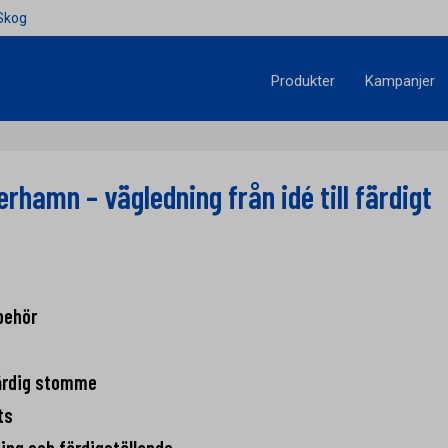
Skog
Produkter
Kampanjer
erhamn – vägledning från idé till färdigt
behör
ärdig stomme
ts