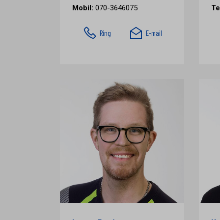
Mobil:
070-3646075
Te
Ring
E-mail