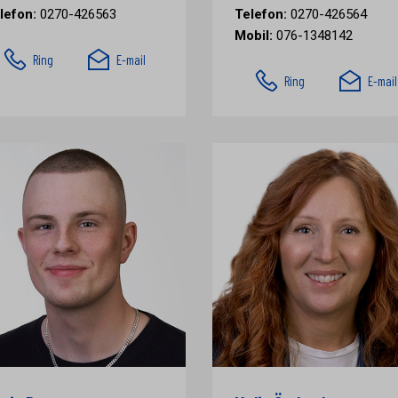
lefon:
0270-426563
Telefon:
0270-426564
Mobil:
076-1348142
Ring
E-mail
Ring
E-mail