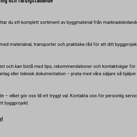
ning och färdigställande
ttar du ett komplett sortiment av byggmaterial från marknadsledand
ed materialval, transporter och praktiska råd för att ditt byggprojek
tet och kan bistå med tips, rekommendationer och kontaktvägar för 
rlag eller teknisk dokumentation – prata med våra säljare så hjälper 
e – vilket gör oss till ett tryggt val. Kontakta oss för personlig servi
tt byggprojekt.
n!