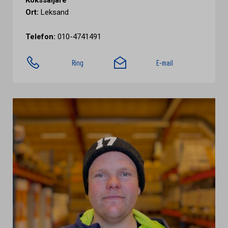
Kökssäljare
Ort:
Leksand
Telefon:
010-4741491
Ring
E-mail