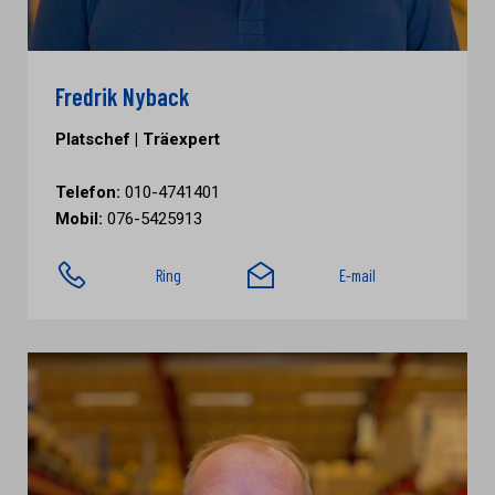
Fredrik Nyback
Platschef | Träexpert
Telefon:
010-4741401
Mobil:
076-5425913
Ring
E-mail