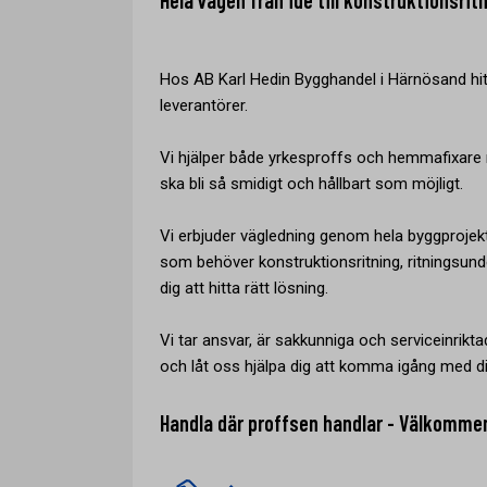
Hela vägen från idé till konstruktionsrit
Hos AB Karl Hedin Bygghandel i Härnösand hit
leverantörer.
Vi hjälper både yrkesproffs och hemmafixare m
ska bli så smidigt och hållbart som möjligt.
Vi erbjuder vägledning genom hela byggprojek
som behöver konstruktionsritning, ritningsunde
dig att hitta rätt lösning.
Vi tar ansvar, är sakkunniga och serviceinriktad
och låt oss hjälpa dig att komma igång med di
Handla där proffsen handlar - Välkomme