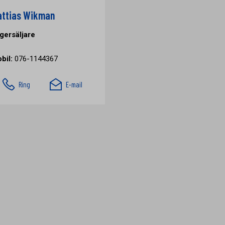
ttias Wikman
gersäljare
bil:
076-1144367
Ring
E-mail