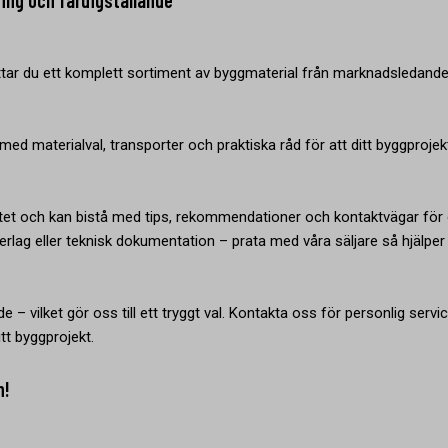
ning och färdigställande
tar du ett komplett sortiment av byggmaterial från marknadsledand
ed materialval, transporter och praktiska råd för att ditt byggprojek
tet och kan bistå med tips, rekommendationer och kontaktvägar för 
rlag eller teknisk dokumentation – prata med våra säljare så hjälper 
e – vilket gör oss till ett tryggt val. Kontakta oss för personlig servi
tt byggprojekt.
n!