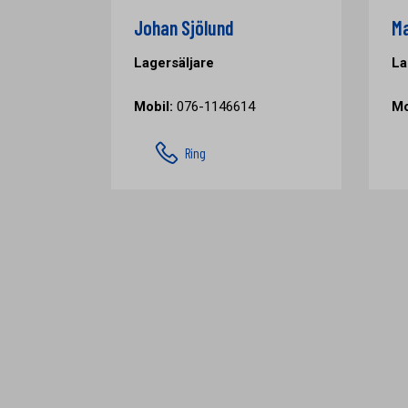
Johan Sjölund
Ma
Lagersäljare
La
Mobil:
076-1146614
Mo
Ring