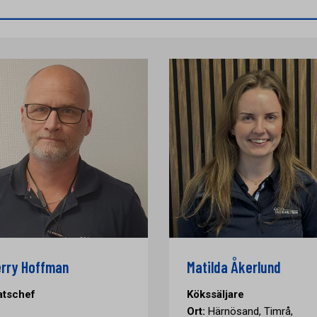
rry Hoffman
Matilda Åkerlund
atschef
Kökssäljare
Ort:
Härnösand, Timrå,