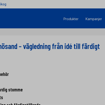
Skog
Produkter
Kampanjer
ösand – vägledning från idé till färdigt
behör
ärdig stomme
ts