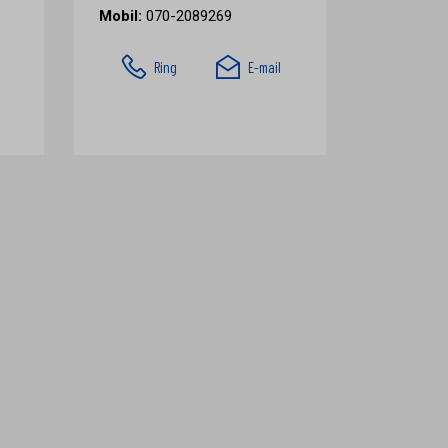
Mobil:
070-2089269
Ring
E-mail