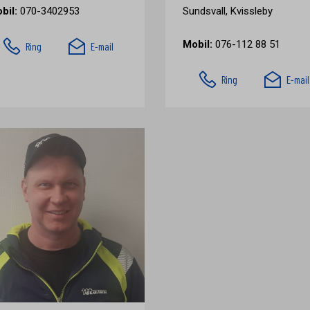
bil:
070-3402953
Sundsvall, Kvissleby
Mobil:
076-112 88 51
Ring
E-mail
Ring
E-mail