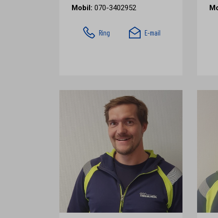
Mobil:
070-3402952
Mo
Ring
E-mail