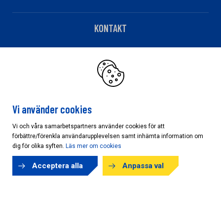
KONTAKT
Telefon: 0240-13705
Har du fakturafrågor?
Klicka här
Vi använder cookies
Vi och våra samarbetspartners använder cookies för att
förbättre/förenkla användarupplevelsen samt inhämta information om
Cookieinställningar
dig för olika syften.
Läs mer om cookies
Acceptera alla
Anpassa val
Copyright © AB Karl Hedin Bygghandel 2026
Powered by
purePUBLISH
| Hosted by
WebOne AB