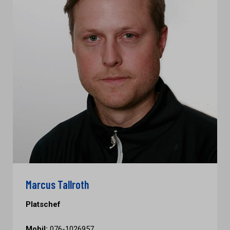
Marcus Tallroth
Platschef
Mobil:
076-1026957