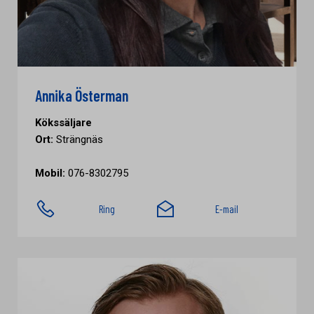
Annika Österman
Kökssäljare
Ort:
Strängnäs
Mobil:
076-8302795
Ring
E-mail