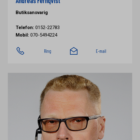
Andreas Fernqvist
Butiksansvarig
Telefon:
0152-22783
Mobil:
070-5494224
Ring
E-mail