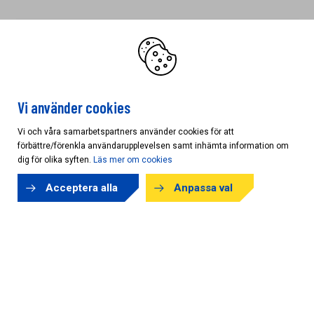
Vi använder cookies
STRÄNGNÄS
Vi och våra samarbetspartners använder cookies för att
förbättre/förenkla användarupplevelsen samt inhämta information om
AB KARL HEDIN BYGGHANDEL
dig för olika syften.
Läs mer om cookies
Mästarvägen 10
645 41 Strängnäs
Acceptera alla
Anpassa val
ÖPPETTIDER
IDAG:
06:30 - 17:00
Vardagar: 06:30 - 17:00
Lördag: 09:00 - 13:00