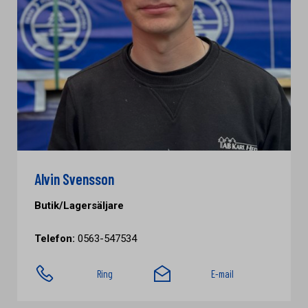
Alvin Svensson
Butik/Lagersäljare
Telefon:
0563-547534
Ring
E-mail