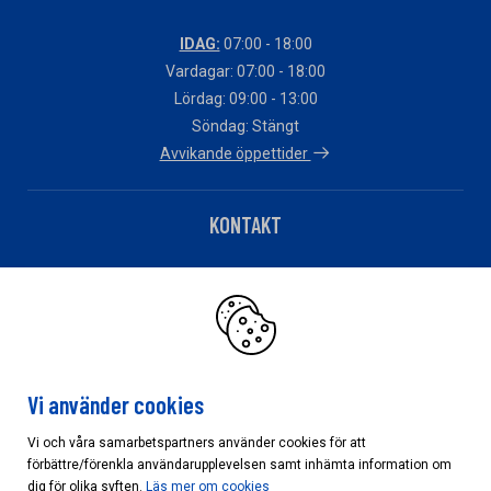
IDAG:
07:00 - 18:00
Vardagar: 07:00 - 18:00
Lördag: 09:00 - 13:00
Söndag: Stängt
Avvikande öppettider
KONTAKT
Telefon: 0563-127 80
Har du fakturafrågor?
Klicka här
Vi använder cookies
Vi och våra samarbetspartners använder cookies för att
förbättre/förenkla användarupplevelsen samt inhämta information om
Cookieinställningar
dig för olika syften.
Läs mer om cookies