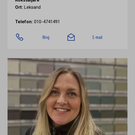
Kökssäljare
Ort:
Leksand
Telefon:
010-4741491
Ring
E-mail