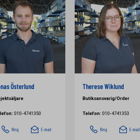
nas Österlund
Therese Wiklund
jektsäljare
Butiksansvarig/Order
lefon:
010-4741350
Telefon:
010-4741353
Ring
E-mail
Ring
E-mail