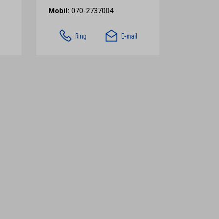
Mobil:
070-2737004
Ring
E-mail