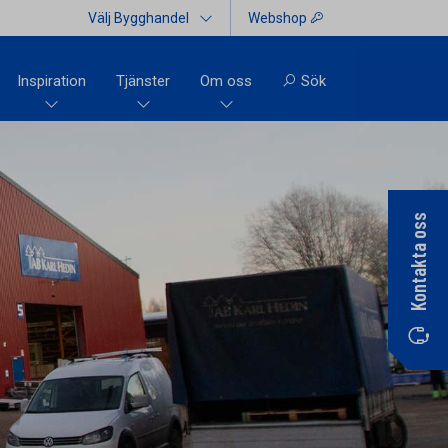
Välj Bygghandel
Webshop
Inspiration
Tjänster
Om oss
Sök
Kontakta oss