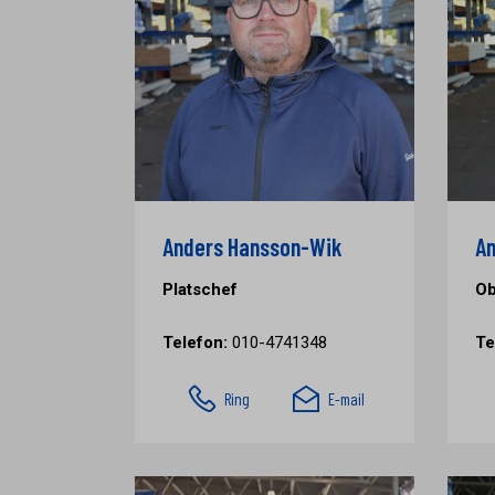
Anders Hansson-Wik
An
Platschef
Ob
Telefon:
010-4741348
Te
Ring
E-mail