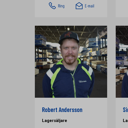
Ring
E-mail
Robert Andersson
Si
Lagersäljare
La