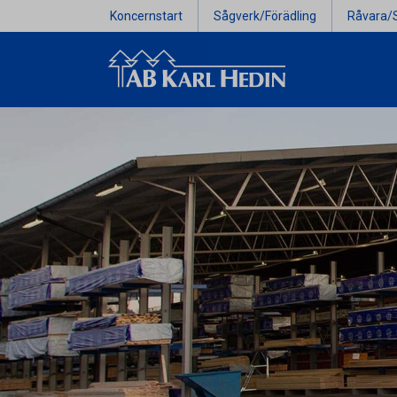
Koncernstart
Sågverk/Förädling
Råvara/