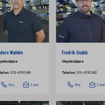
ders Wahlén
Fredrik Snabb
jektsäljare
Objektsäljare
lefon:
010-4741349
Telefon:
010-4741342
Ring
E-mail
Ring
E-mail