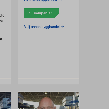
Kampanjer
dig
vi
Välj annan bygghandel
ce