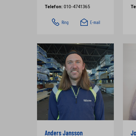
Telefon:
010-4741365
Te
Ring
E-mail
Anders Jansson
Jo