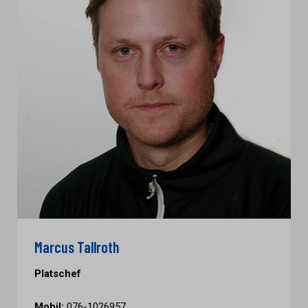
Marcus Tallroth
Platschef
Mobil:
076-1026957