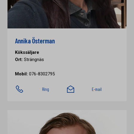
Annika Österman
Kökssäljare
Ort:
Strängnäs
Mobil:
076-8302795
Ring
E-mail