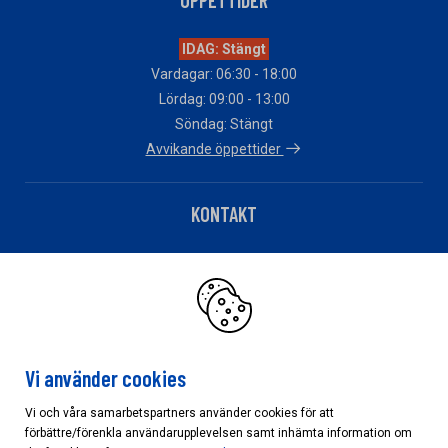
ÖPPETTIDER
IDAG: Stängt
Vardagar: 06:30 - 18:00
Lördag: 09:00 - 13:00
Söndag: Stängt
Avvikande öppettider
KONTAKT
Telefon: 0521-273900
Har du fakturafrågor?
Klicka här
Vi använder cookies
Vi och våra samarbetspartners använder cookies för att
förbättre/förenkla användarupplevelsen samt inhämta information om
Cookieinställningar