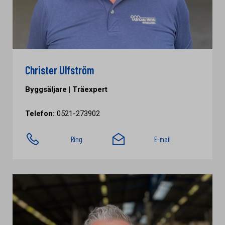
Christer Ulfström
Byggsäljare | Träexpert
Telefon:
0521-273902
Ring
E-mail