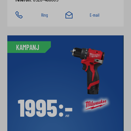
Telefon:
0520-488005
Ring
E-mail
KAMPANJ