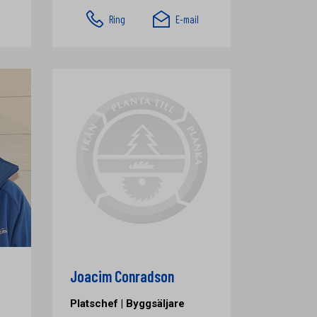
Ring
E-mail
Joacim Conradson
Platschef | Byggsäljare