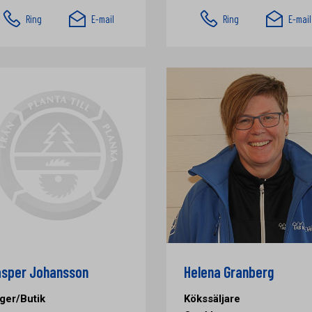
Ring
E-mail
Ring
E-mail
sper Johansson
Helena Granberg
ger/Butik
Kökssäljare