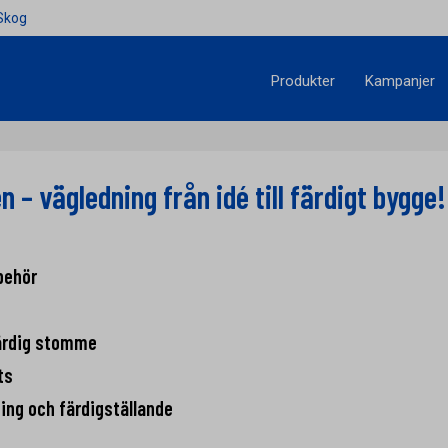
Skog
Produkter
Kampanjer
n – vägledning från idé till färdigt bygge!
behör
ärdig stomme
ts
ning och färdigställande