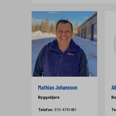
Mathias Johansson
Al
Byggsäljare
Bu
Telefon:
010-4741481
Te