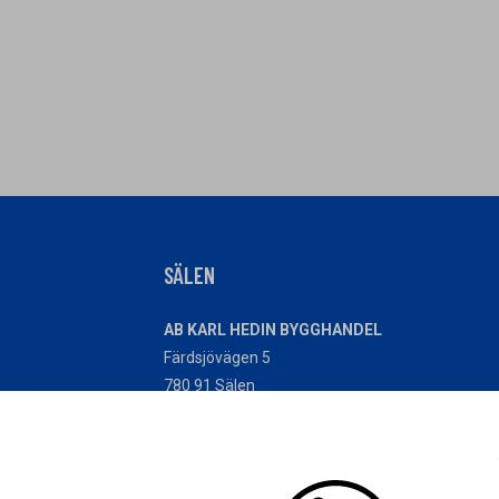
SÄLEN
AB KARL HEDIN BYGGHANDEL
Färdsjövägen 5
780 91 Sälen