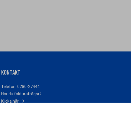
KONTAKT
Telefon: 0280-27444
Har du fakturafrågor?
Klicka här