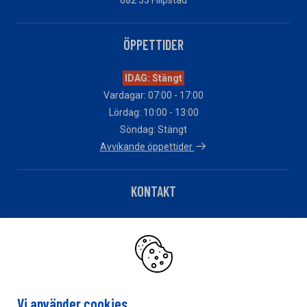
682 33 Filipstad
ÖPPETTIDER
IDAG: Stängt
Vardagar: 07:00 - 17:00
Lördag: 10:00 - 13:00
Söndag: Stängt
Avvikande öppettider
KONTAKT
Telefon: 0590-10039
Har du fakturafrågor?
Klicka här
Vi använder cookies