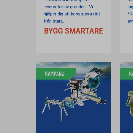
leverantör av grunder - Vi
la
hjälper dig att konstruera rätt
*K
från start....
avt
BYGG SMARTARE
KAMPANJ
K