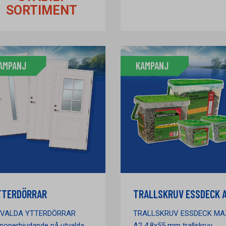
SORTIMENT
AMPANJ
KAMPANJ
TTERDÖRRAR
TRALLSKRUV ESSDECK 
VALDA YTTERDÖRRAR
TRALLSKRUV ESSDECK MA
nonerbjudande på utvalda
A2 4,8x55 mm trallskruv