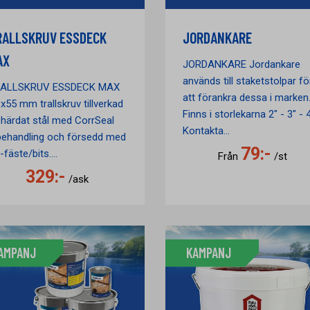
RALLSKRUV ESSDECK
JORDANKARE
AX
JORDANKARE Jordankare
används till staketstolpar fö
ALLSKRUV ESSDECK MAX
att förankra dessa i marken
8x55 mm trallskruv tillverkad
Finns i storlekarna 2" - 3" - 
 härdat stål med CorrSeal
Kontakta...
behandling och försedd med
79:-
fäste/bits....
Från
/st
329:-
/ask
AMPANJ
KAMPANJ