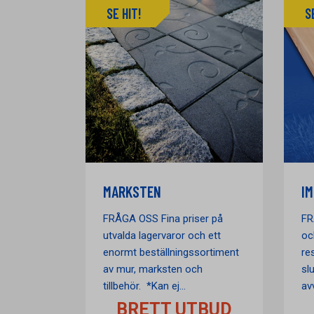
SE HIT!
S
MARKSTEN
I
FRÅGA OSS Fina priser på
FR
utvalda lagervaror och ett
oc
enormt beställningssortiment
re
av mur, marksten och
slu
tillbehör. *Kan ej...
avv
BRETT UTBUD