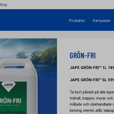
Skog
Produkter
Kampanjer
GRÖN-FRI
JAPE GRÖN-FRI™ 1L 189
JAPE GRÖN-FRI™ 5L 599
Ta bort påväxt på alla typer
trätrall, trappor, murar o
målade och obehandlade mat
betong, eternit, plåt, takpa