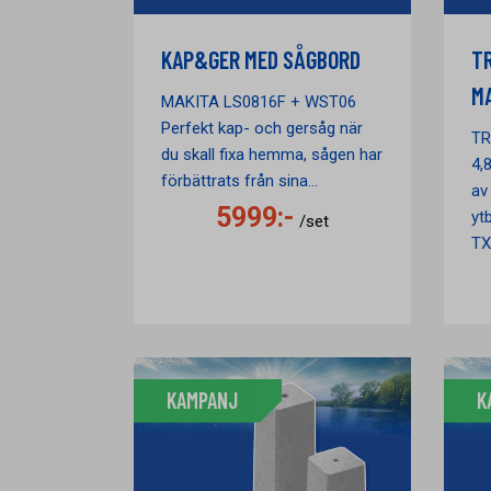
KAP&GER MED SÅGBORD
T
M
MAKITA LS0816F + WST06
Perfekt kap- och gersåg när
TR
du skall fixa hemma, sågen har
4,
förbättrats från sina...
av
5999:-
yt
/set
TX-
KAMPANJ
K