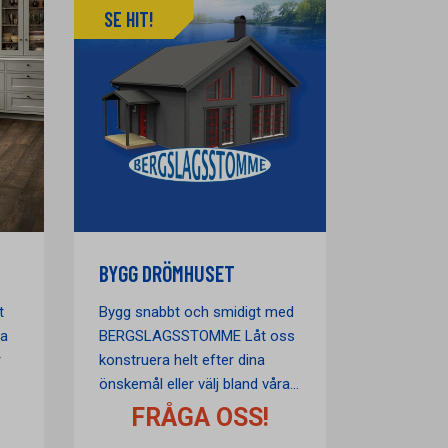
SE HIT!
BYGG DRÖMHUSET
t
Bygg snabbt och smidigt med
ra
BERGSLAGSSTOMME Låt oss
r
konstruera helt efter dina
önskemål eller välj bland våra...
FRÅGA OSS!