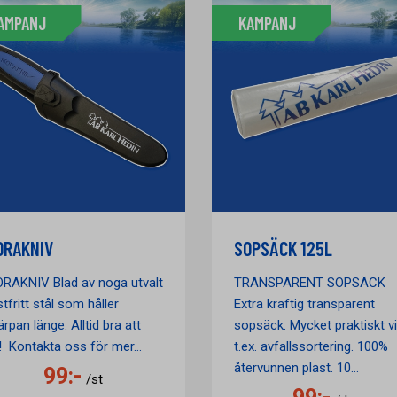
AMPANJ
KAMPANJ
ORAKNIV
SOPSÄCK 125L
RAKNIV Blad av noga utvalt
TRANSPARENT SOPSÄCK
tfritt stål som håller
Extra kraftig transparent
rpan länge. Alltid bra att
sopsäck. Mycket praktiskt v
! Kontakta oss för mer...
t.ex. avfallssortering. 100%
återvunnen plast. 10...
99:-
/st