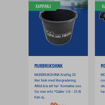
KAMPANJ
K
MURBRUKSHINK
M
MURBRUKSHINK Kraftig 20
MO
liter hink med litergradering.
ros
Alltid bra att ha! Kontakta oss
skä
för mer info *Gäller 1/6 - 31/8.
ha
Kan ej...