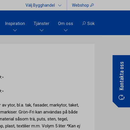
Välj Bygghandel
Webshop
Inspiration
Tjänster
Om oss
Sök
Kontakta oss
:-
:-
 av ytor, bl.a. tak, fasader, markytor, taket,
ch markiser. Grön-Fri kan användas på både
erial såsom trä, puts, sten, tegel,
pp, plast, textilier m.m. Volym 5 liter
*Kan ej