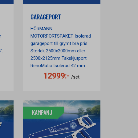
GARAGEPORT
HÖRMANN
r
MOTORPORTSPAKET Isolerad
.
garageport till grymt bra pris
4".
Storlek 2500x2000mm eller
2500x2125mm Takskjutport
RenoMatic Isolerad 42 mm...
12999:-
/set
KAMPANJ