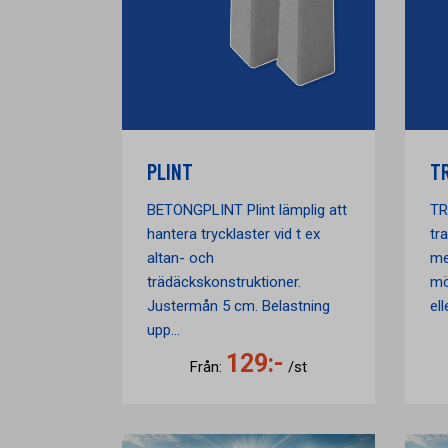
PLINT
T
BETONGPLINT Plint lämplig att
TR
hantera trycklaster vid t ex
tra
altan- och
me
trädäckskonstruktioner.
mö
Justermån 5 cm. Belastning
el
upp...
129:-
Från:
/st