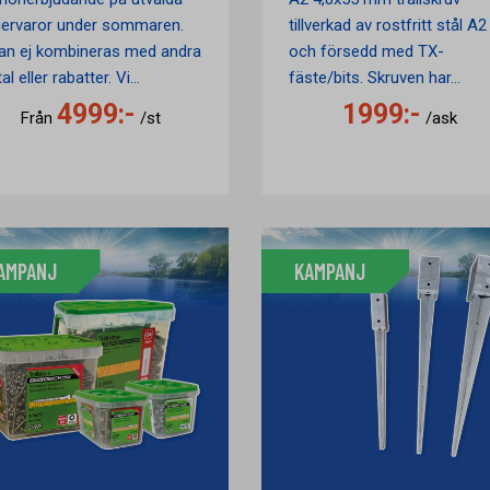
gervaror under sommaren.
tillverkad av rostfritt stål A2
an ej kombineras med andra
och försedd med TX-
al eller rabatter. Vi...
fäste/bits. Skruven har...
4999:-
1999:-
Från
/st
/ask
AMPANJ
KAMPANJ