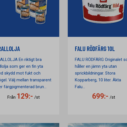
RALLOLJA
FALU RÖDFÄRG 10L
ALLOLJA En riktigt bra
FALU RÖDFÄRG Originalet 
llolja som ger en fin yta
håller en jämn yta utan
d skydd mot fukt och
sprickbildningar. Stora
gel. Välj mellan transparent
Kopparberg, 10 liter. Äkta
ler färgpigmenterad brun...
Falu...
129:-
699:-
Från
/st
/st