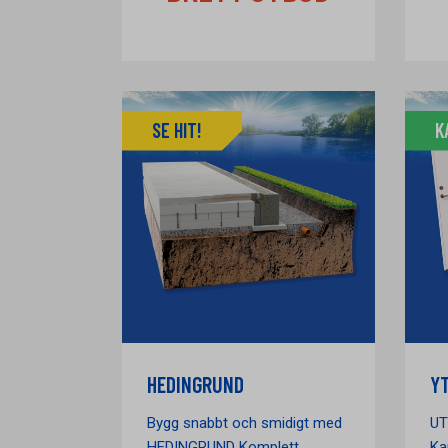
SE HIT!
K
HEDINGRUND
Y
Bygg snabbt och smidigt med
UT
HEDINGRUND Komplett
Ka