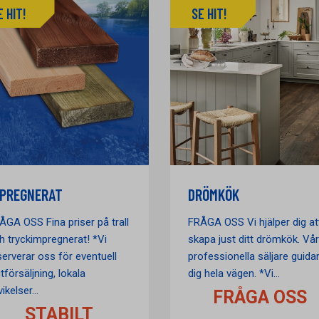
E HIT!
SE HIT!
MPREGNERAT
DRÖMKÖK
ÅGA OSS Fina priser på trall
FRÅGA OSS Vi hjälper dig at
h tryckimpregnerat! *Vi
skapa just ditt drömkök. Vå
serverar oss för eventuell
professionella säljare guida
tförsäljning, lokala
dig hela vägen. *Vi...
ikelser...
FRÅGA OSS
STABILT