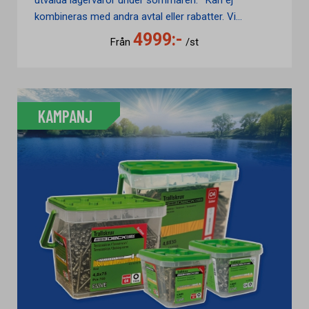
utvalda lagervaror under sommaren. *Kan ej
kombineras med andra avtal eller rabatter. Vi...
4999:-
Från
/st
KAMPANJ