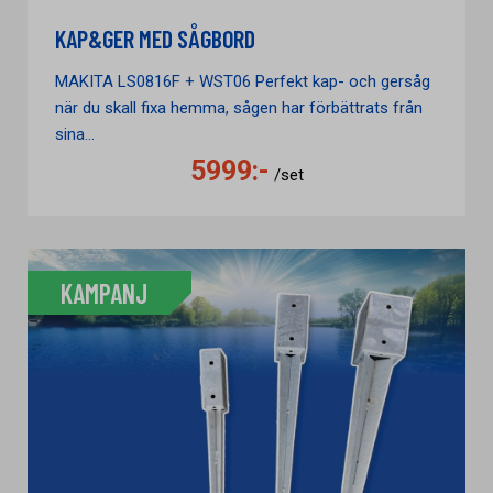
KAP&GER MED SÅGBORD
MAKITA LS0816F + WST06 Perfekt kap- och gersåg
när du skall fixa hemma, sågen har förbättrats från
sina...
5999:-
/set
KAMPANJ