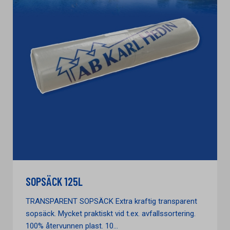
SOPSÄCK 125L
TRANSPARENT SOPSÄCK Extra kraftig transparent
sopsäck. Mycket praktiskt vid t.ex. avfallssortering.
100% återvunnen plast. 10...