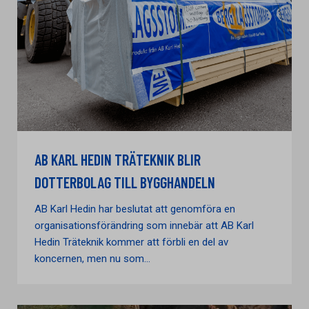
AB KARL HEDIN TRÄTEKNIK BLIR
DOTTERBOLAG TILL BYGGHANDELN
AB Karl Hedin har beslutat att genomföra en
organisationsförändring som innebär att AB Karl
Hedin Träteknik kommer att förbli en del av
koncernen, men nu som...