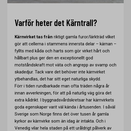
Varför heter det Kärntrall?
Kärnvirket tas från
riktigt gamla furor/lärkträd vilket
gör att cellerna i stammens innersta delar – kärnan –
fyllts med kåda och harts som gör virket hårt och
hållbart plus ger den en exceptionellt god
motståndskraft mot väta och angrepp av svamp och
skadedjur. Tack vare det behöver inte kärnvirket
ytbehandlas, det har sitt eget naturliga skydd.
Förr i tiden rundbarkade man ofta träden några år
innan avverkningen, för att på naturlig väg göra det
extra kådrikt. I byggnadsvårdskretsar har kärnvirkets
goda egenskaper varit väl kända i årtusenden. I såväl
Sverige som Norge finns det över tusen år gamla
kyrkor av kärnvirke som än idag är intakta. Och i
Venedig vilar hela staden på ett uråldrigt pålverk av