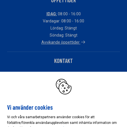
IDAG:
08:00 - 16:00
Vardagar: 08:00 - 16:00
Lördag: Stängt
Söndag: Stängt
Avvikande öppettider
KONTAKT
Telefon: 010 – 483 82 90
Har du fakturafrågor?
Klicka här
Vi använder cookies
Vi och våra samarbetspartners använder cookies för att
förbättre/förenkla användarupplevelsen samt inhämta information om
Cookieinställningar