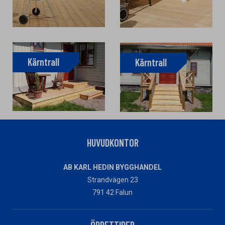
Kärntrall
Kärntrall
HUVUDKONTOR
AB KARL HEDIN BYGGHANDEL
Strandvägen 23
791 42 Falun
ÖPPETTIDER