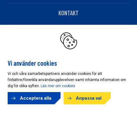
KONTAKT
Telefon: 010 – 483 82 90
Har du fakturafrågor?
Klicka här
Vi använder cookies
Vi och våra samarbetspartners använder cookies för att
förbättre/förenkla användarupplevelsen samt inhämta information om
Cookieinställningar
dig för olika syften.
Läs mer om cookies
Acceptera alla
Anpassa val
Copyright © AB Karl Hedin Bygghandel 2026
Powered by
purePUBLISH
| Hosted by
WebOne AB