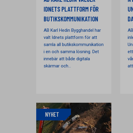
IDNETS PLATTFORM FÖR
U
BUTIKSKOMMUNIKATION
D
AB Karl Hedin Bygghandel har
AB
valt Idnets plattform för att
in
samla all butikskommunikation
Un
i en och samma lösning. Det
et
innebär att både digitala
vå
skärmar och...
att
NYHET