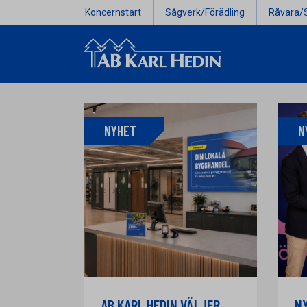
Koncernstart
Sågverk/Förädling
Råvara/
NYHET
N
AB KARL HEDIN VÄLJER
N