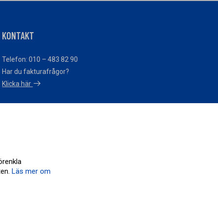
KONTAKT
Telefon: 010 – 483 82 90
Har du fakturafrågor?
Klicka här
Cookieinställningar
örenkla
ten.
Läs mer om