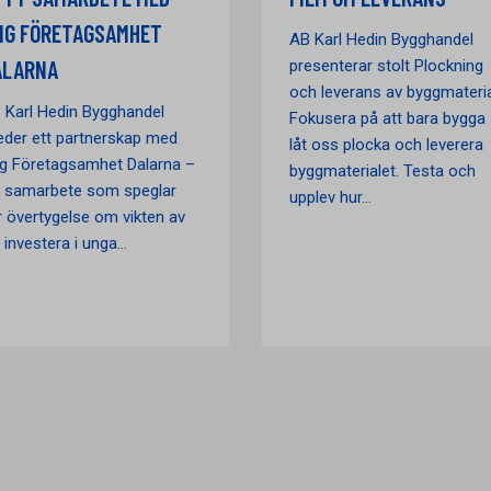
NG FÖRETAGSAMHET
AB Karl Hedin Bygghandel
ALARNA
presenterar stolt Plockning
och leverans av byggmateria
 Karl Hedin Bygghandel
Fokusera på att bara bygga 
leder ett partnerskap med
låt oss plocka och leverera
g Företagsamhet Dalarna –
byggmaterialet. Testa och
t samarbete som speglar
upplev hur...
r övertygelse om vikten av
 investera i unga...