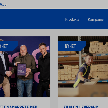
Skog
Produkter
Kampanjer
YHET
NYHET
YTT SAMARBETE MED
FILM OM LEVERANS