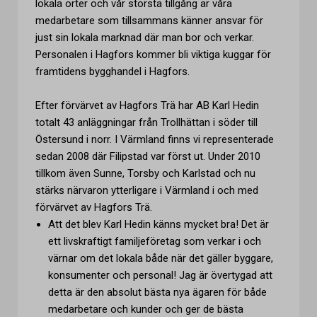
lokala orter och vår största tillgång är våra
medarbetare som tillsammans känner ansvar för
just sin lokala marknad där man bor och verkar.
Personalen i Hagfors kommer bli viktiga kuggar för
framtidens bygghandel i Hagfors.
Efter förvärvet av Hagfors Trä har AB Karl Hedin
totalt 43 anläggningar från Trollhättan i söder till
Östersund i norr. I Värmland finns vi representerade
sedan 2008 där Filipstad var först ut. Under 2010
tillkom även Sunne, Torsby och Karlstad och nu
stärks närvaron ytterligare i Värmland i och med
förvärvet av Hagfors Trä.
Att det blev Karl Hedin känns mycket bra! Det är
ett livskraftigt familjeföretag som verkar i och
värnar om det lokala både när det gäller byggare,
konsumenter och personal! Jag är övertygad att
detta är den absolut bästa nya ägaren för både
medarbetare och kunder och ger de bästa