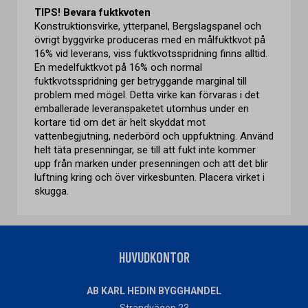
TIPS!
Bevara fuktkvoten
Konstruktionsvirke, ytterpanel, Bergslagspanel och
övrigt byggvirke produceras med en målfuktkvot på
16% vid leverans, viss fuktkvotsspridning finns alltid.
En medelfuktkvot på 16% och normal
fuktkvotsspridning ger betryggande marginal till
problem med mögel. Detta virke kan förvaras i det
emballerade leveranspaketet utomhus under en
kortare tid om det är helt skyddat mot
vattenbegjutning, nederbörd och uppfuktning. Använd
helt täta presenningar, se till att fukt inte kommer
upp från marken under presenningen och att det blir
luftning kring och över virkesbunten. Placera virket i
skugga.
HUVUDKONTOR
AB KARL HEDIN BYGGHANDEL
Strandvägen 23