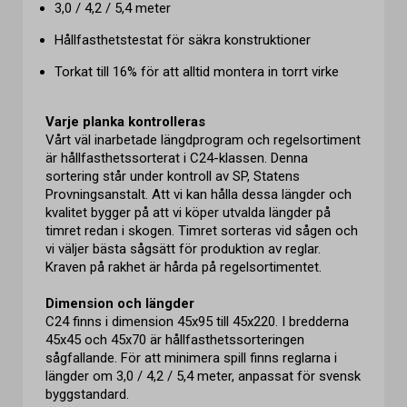
3,0 / 4,2 / 5,4 meter
Hållfasthetstestat för säkra konstruktioner
Torkat till 16% för att alltid montera in torrt virke
Varje planka kontrolleras
Vårt väl inarbetade längdprogram och regelsortiment
är hållfasthetssorterat i C24-klassen. Denna
sortering står under kontroll av SP, Statens
Provningsanstalt. Att vi kan hålla dessa längder och
kvalitet bygger på att vi köper utvalda längder på
timret redan i skogen. Timret sorteras vid sågen och
vi väljer bästa sågsätt för produktion av reglar.
Kraven på rakhet är hårda på regelsortimentet.
Dimension och längder
C24 finns i dimension 45x95 till 45x220. I bredderna
45x45 och 45x70 är hållfasthetssorteringen
sågfallande. För att minimera spill finns reglarna i
längder om 3,0 / 4,2 / 5,4 meter, anpassat för svensk
byggstandard.