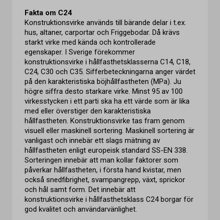
Fakta om C24
Konstruktionsvirke används till bärande delar i t.ex.
hus, altaner, carportar och Friggebodar. Då krävs
starkt virke med kända och kontrollerade
egenskaper. I Sverige förekommer
konstruktionsvirke i hållfasthetsklasserna C14, C18,
C24, C30 och C35. Sifferbeteckningarna anger värdet
på den karakteristiska böjhållfastheten (MPa). Ju
högre siffra desto starkare virke. Minst 95 av 100
virkesstycken i ett parti ska ha ett värde som är lika
med eller överstiger den karakteristiska
hållfastheten. Konstruktionsvirke tas fram genom
visuell eller maskinell sortering. Maskinell sortering är
vanligast och innebär ett slags mätning av
hållfastheten enligt europeisk standard SS-EN 338.
Sorteringen innebär att man kollar faktorer som
påverkar hållfastheten, i första hand kvistar, men
också snedfibrighet, svampangrepp, växt, sprickor
och hål samt form. Det innebär att
konstruktionsvirke i hållfasthetsklass C24 borgar för
god kvalitet och användarvänlighet.