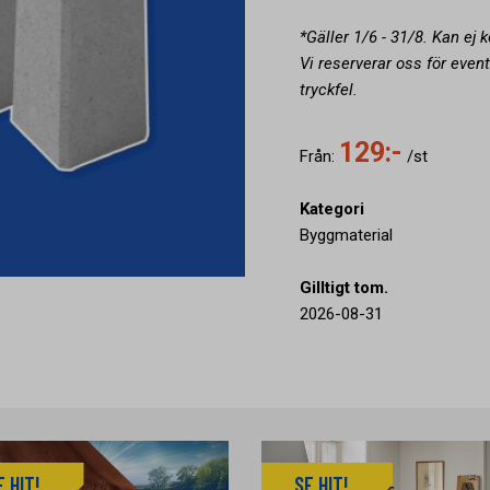
*Gäller 1/6 - 31/8. Kan ej 
Vi reserverar oss för event
tryckfel.
129:-
Från:
/st
Kategori
Byggmaterial
Gilltigt tom.
2026-08-31
E HIT!
SE HIT!