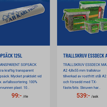
PSÄCK 125L
TRALLSKRUV ESSDECK 
ANSPARENT SOPSÄCK
TRALLSKRUV ESSDECK MA
tra kraftig transparent
A2 4,8x55 mm trallskruv
psäck. Mycket praktiskt vid
tillverkad av rostfritt stål A2
ex. avfallssortering. 100%
och försedd med TX-
rvunnen plast. 10...
fäste/bits. Skruven har...
99:-
539:-
/rle
/ask