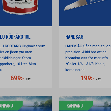
LU RÖDFÄRG 10L
HANDSÅG
LU RÖDFÄRG Originalet som
HANDSÅG Såga med stil oc
ller en jämn yta utan
precision. Alltid bra att ha!
rickbildningar. Stora
Kontakta oss för mer info
pparberg, 10 liter. Äkta
*Gäller 1/6 - 31/8. Kan ej
u...
kombineras...
699:-
199:-
/st
/st
AMPANJ
KAMPANJ