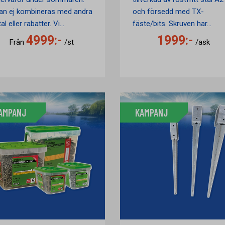
an ej kombineras med andra
och försedd med TX-
al eller rabatter. Vi...
fäste/bits. Skruven har...
4999:-
1999:-
Från
/st
/ask
AMPANJ
KAMPANJ