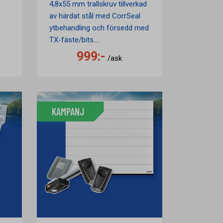
4,8x55 mm trallskruv tillverkad
av härdat stål med CorrSeal
ytbehandling och försedd med
TX-fäste/bits....
999:-
/ask
KAMPANJ