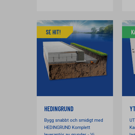
SE HIT!
K
HEDINGRUND
Y
Bygg snabbt och smidigt med
UT
HEDINGRUND Komplett
Ka
leverantör av grunder - Vi
la