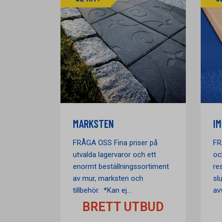
MARKSTEN
I
FRÅGA OSS Fina priser på
FR
utvalda lagervaror och ett
oc
enormt beställningssortiment
re
av mur, marksten och
slu
tillbehör. *Kan ej...
avv
BRETT UTBUD