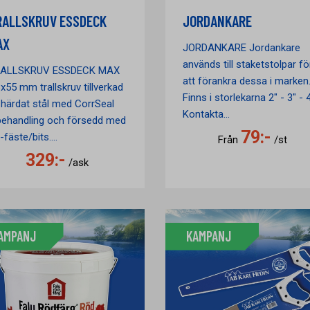
RALLSKRUV ESSDECK
JORDANKARE
AX
JORDANKARE Jordankare
används till staketstolpar fö
ALLSKRUV ESSDECK MAX
att förankra dessa i marken
8x55 mm trallskruv tillverkad
Finns i storlekarna 2" - 3" - 
 härdat stål med CorrSeal
Kontakta...
behandling och försedd med
79:-
fäste/bits....
Från
/st
329:-
/ask
AMPANJ
KAMPANJ