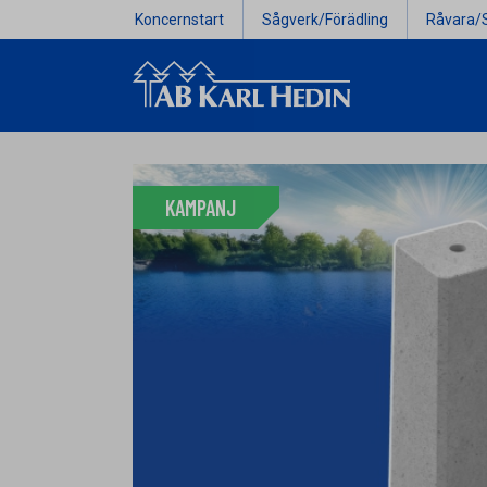
Koncernstart
Sågverk/Förädling
Råvara/
KAMPANJ