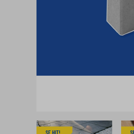
SE HIT!
S