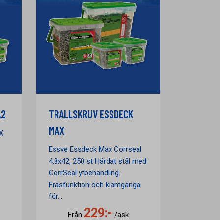
A2
TRALLSKRUV ESSDECK
MAX
X
Essve Essdeck Max Corrseal
4,8x42, 250 st Härdat stål med
CorrSeal ytbehandling.
Fräsfunktion och klämgänga
för...
229:-
Från
/ask