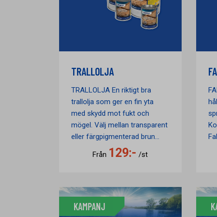
TRALLOLJA
FA
TRALLOLJA En riktigt bra
FA
trallolja som ger en fin yta
hå
med skydd mot fukt och
sp
mögel. Välj mellan transparent
Ko
eller färgpigmenterad brun...
Fal
129:-
Från
/st
KAMPANJ
K