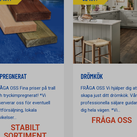
MPREGNERAT
DRÖMKÖK
ÅGA OSS Fina priser på trall
FRÅGA OSS Vi hjälper dig at
h tryckimpregnerat! *Vi
skapa just ditt drömkök. Vå
serverar oss för eventuell
professionella säljare guida
tförsäljning, lokala
dig hela vägen. *Vi...
ikelser...
FRÅGA OSS
STABILT
SORTIMENT