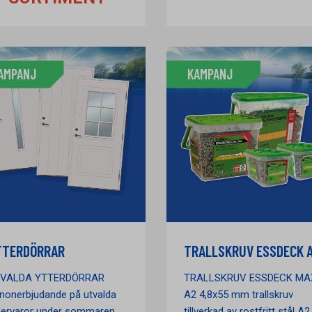
AMPANJ
KAMPANJ
TTERDÖRRAR
TRALLSKRUV ESSDECK 
VALDA YTTERDÖRRAR
TRALLSKRUV ESSDECK MA
nonerbjudande på utvalda
A2 4,8x55 mm trallskruv
gervaror under sommaren.
tillverkad av rostfritt stål A2