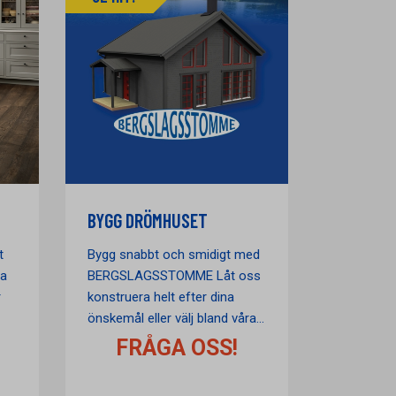
BYGG DRÖMHUSET
t
Bygg snabbt och smidigt med
ra
BERGSLAGSSTOMME Låt oss
r
konstruera helt efter dina
önskemål eller välj bland våra...
FRÅGA OSS!