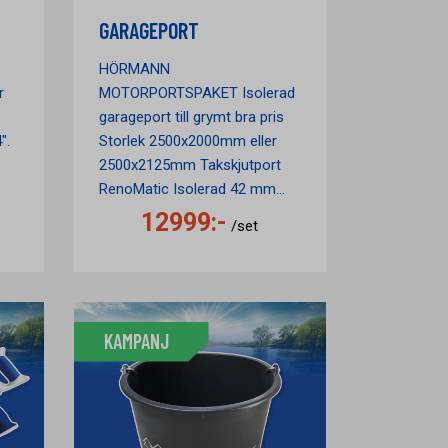
GARAGEPORT
HÖRMANN
r
MOTORPORTSPAKET Isolerad
.
garageport till grymt bra pris
4".
Storlek 2500x2000mm eller
2500x2125mm Takskjutport
RenoMatic Isolerad 42 mm...
12999:-
/set
KAMPANJ