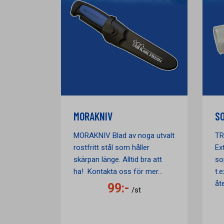
MORAKNIV
SO
MORAKNIV Blad av noga utvalt
TR
rostfritt stål som håller
Ex
skärpan länge. Alltid bra att
so
ha! Kontakta oss för mer...
t.
åte
99:-
/st