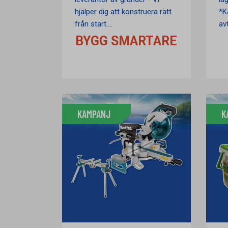
hjälper dig att konstruera rätt
*K
från start....
avt
BYGG SMARTARE
KAMPANJ
K