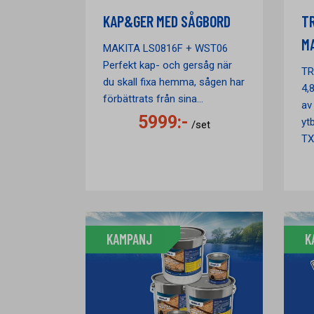
KAP&GER MED SÅGBORD
T
M
MAKITA LS0816F + WST06
Perfekt kap- och gersåg när
TR
du skall fixa hemma, sågen har
4,
förbättrats från sina...
av
5999:-
yt
/set
TX-
KAMPANJ
K