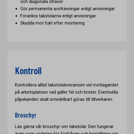
och diagonala strävor
Gör permanenta avsträvningar enligt anvisningar
Förankra takstolarna enligt anvisningar
Skydda mot fukt efter montering
Kontroll
Kontrollera alltid takstolsleveransen vid mottagandet
på arbetsplatsen vad gäller fel och brister. Eventuella
påpekanden skall omedelbart göras till tillverkaren.
Broschyr
Läs gärna vår broschyr om takstolar. Den fungerar
även som underlag för förfrågan och beställning om